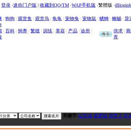
|
登录
·
迷你门户版
|
收藏到QQ/TM
·
WAP手机版
·
繁體版
·
iBloginf
咪
|
狗狗
|
观赏鱼
|
观赏鸟
|
龟龟
|
宠物兔
|
宠物鼠
|
蟋蟀
|
蜥蜴
|
异
卉
闻
|
百科
|
饲养
|
繁殖
|
训练
|
美容
|
产品
|
诊所
|
供求
|
商
业
库
关键字:
波斯猫
暹逻猫
博美犬
萨