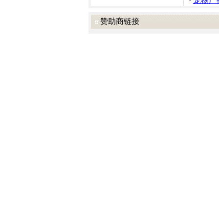
·
宠物广
赞助商链接