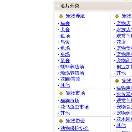
名片分类
宠物养殖
宠物
·
猫舍
·
宠物店
·
犬舍
·
水族店
·
鱼场
·
观赏鸟
·
鸟舍
·
花店
·
龟场
·
宠物食
·
兔场
·
宠物用
·
鼠舍
·
宠物药
·
蟋蟀养殖场
·
创业加
·
蜥蜴养殖场
·
其他
·
花圃/苗圃
宠物
·
其他
·
猫狗用
宠物市场
·
水族器
·
猫狗市场
·
观赏鸟
·
花鸟鱼虫市场
·
宠物食
·
其他
·
宠物药
·
花木园
宠物协会
·
其他
·
动物保护协会