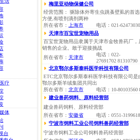
生活
梅里亚动物保健公司
容
经营范围： 驱除体外寄生虫跳蚤壁虱的首选
饰
方便,有喷剂滴剂两种
影
所在省市：
上海市
电话：021-62473030
养
天津市百宝世宠物用品
运
百宝世宠物用品隶属于天津市金牧兽药厂，
险
销售的企业。敢于迎接挑战
店
电话：022-
本
所在省市：
天津市
27691702 81310790
葬
容
北京鄂尔多斯泰科医学科技有限公司
ETC北京鄂尔多斯泰科医学科技有限公司是
医疗
鄂尔多斯羊绒集团共同出
所在省市：
北京市
电话：10-80103560 8
院
院
建业兽药饲料、原料经营部
疫
建业兽药饲料、原料经营部
媒体
所在省市：
安徽省
电话：0551-319961
站
宁波市饲料工业公司饲料兽药经营部
刊
宁波市饲料工业公司饲料兽药经营部
视台