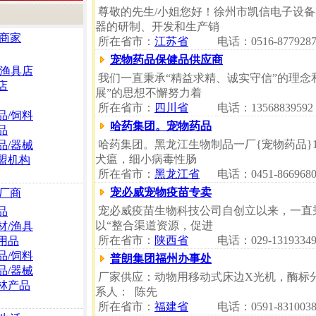
尊敬的先生/小姐您好！徐州市凯信电子设
器的研制、开发和生产销
商家
所在省市：
江苏省
电话：0516-8779287
宠物药品保健品供应商
/渔具店
我们一直秉承“精益求精、诚实守信”的理念
店
展”的思想不懈努力着
所在省市：
四川省
电话：13568839592
品/饲料
哈药集团。宠物药品
品
哈药集团。黑龙江生物制品一厂{宠物药品}
品/器械
犬瘟，细小病毒性肠
盟机构
所在省市：
黑龙江省
电话：0451-8669680
宠必威宠物疫苗专卖
厂商
宠必威疫苗生物科技公司自创立以来，一直秉
品
以“整合渠道资源，促进
材/渔具
所在省市：
陕西省
电话：029-13193349
用品
品/饲料
普朗集团福州办事处
品/器械
厂家供应：动物用移动式床边X光机，酶标
林产品
系人： 陈先
所在省市：
福建省
电话：0591-8310038