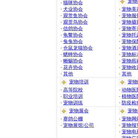
宠物
·
猫咪协会
·
犬业协会
·
宠物美
·
观赏鱼协会
·
宠物服
·
观赏鸟协会
·
宠物摄
·
信鸽协会
·
宠物寄
·
龟鳖协会
·
宠物托
·
兔兔协会
·
宠物保
·
仓鼠龙猫协会
·
宠物酒
·
蟋蟀协会
·
宠物标
·
蜥蜴协会
·
宠物殡
·
花卉协会
·
宠物收
·
其他
·
其他
宠物培训
宠物
·
高等院校
·
动物医
·
职业培训
·
植物医
·
宠物训练
·
防疫检
宠物展会
宠物
·
赛鸽公棚
·
宠物网
·
宠物展馆/公司
·
宠物报
·
宠物电