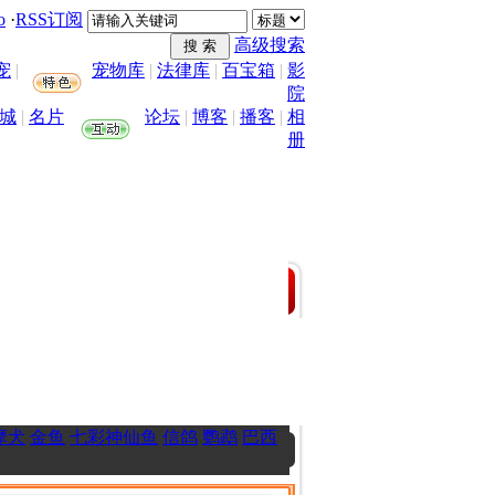
o
·
RSS订阅
高级搜索
宠
|
宠物库
|
法律库
|
百宝箱
|
影
院
城
|
名片
论坛
|
博客
|
播客
|
相
册
摩犬
金鱼
七彩神仙鱼
信鸽
鹦鹉
巴西