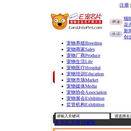
·
注册
猫
花
新
创
宠物养殖
Breeding
宠物商家
Sales
宠物厂商
Produce
宠物生活
Life
宠物医疗
Hospital
宠物培训
Education
宠物市场
Market
宠物媒体
Media
宠物协会
Association
宠物展会
Exhibition
监管机构
Exhibition
龟
仓鼠
龙猫
绿鬣蜥