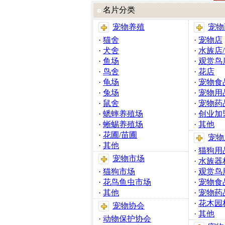
名片分类
宠物养殖
宠物
·
猫舍
·
宠物店
·
犬舍
·
水族店
·
鱼场
·
观赏鸟
·
鸟舍
·
花店
·
龟场
·
宠物食
·
兔场
·
宠物用
·
鼠舍
·
宠物药
·
蟋蟀养殖场
·
创业加
·
蜥蜴养殖场
·
其他
·
花圃/苗圃
宠物
·
其他
·
猫狗用
宠物市场
·
水族器
·
猫狗市场
·
观赏鸟
·
花鸟鱼虫市场
·
宠物食
·
其他
·
宠物药
·
花木园
宠物协会
·
其他
·
动物保护协会