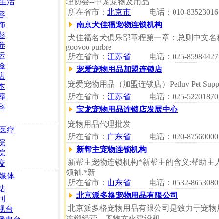
生活
理协会--中宠宠物及用品
所在省市：
北京市
电话：010-83523016
容
饰
南京犬佳福宠物连锁机构
影
犬佳福名犬俱乐部章程第一章：总则中文名
养
goovoo purbre
运
所在省市：
江苏省
电话：025-85984427
险
宠爱宠物用品加盟连锁店
店
宠爱宠物用品（加盟连锁店）Petluv Pet Supplies F
本
葬
所在省市：
江苏省
电话：025-52201870
容
宝龙宠物用品连锁店发展中心
宠物用品代理批发
医疗
所在省市：
广东省
电话：020-87560000
院
新帮主宠物连锁机构
院
新帮主宠物连锁机构*新帮主的含义:帮助主人的新
疫
领袖.*新
媒体
所在省市：
山东省
电话：0532-8653080
站
北京派多格宠物用品有限公司
刊
北京派多格宠物用品有限公司是致力于宠物
视台
连锁经营、宠物文化建设和