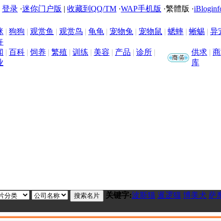
|
登录
·
迷你门户版
|
收藏到QQ/TM
·
WAP手机版
·
繁體版
·
iBloginf
咪
|
狗狗
|
观赏鱼
|
观赏鸟
|
龟龟
|
宠物兔
|
宠物鼠
|
蟋蟀
|
蜥蜴
|
异
卉
闻
|
百科
|
饲养
|
繁殖
|
训练
|
美容
|
产品
|
诊所
|
供求
|
商
业
库
关键字:
波斯猫
暹逻猫
博美犬
萨