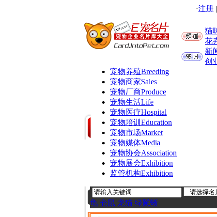
·
注册
猫
花
新
创
宠物养殖
Breeding
宠物商家
Sales
宠物厂商
Produce
宠物生活
Life
宠物医疗
Hospital
宠物培训
Education
宠物市场
Market
宠物媒体
Media
宠物协会
Association
宠物展会
Exhibition
监管机构
Exhibition
龟
仓鼠
龙猫
绿鬣蜥