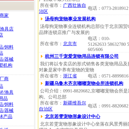
所在省市：
广西壮族自
电话：0773-2818912
治区
商家
汤母狗宠物事业发展机构
汤母狗宠物事业连锁机构总部位于北京国贸
/渔具店
品牌连锁店推广与发展的
店
电话：010-
所在省市：
北京市
51262633 58632780 
品/饲料
605/606
品
杭州三千宠爱宠物用品连锁有限公司
品/器械
我们将以专卖店的形式销售各类宠物用品及
盟机构
对象是家中养有宠物的宠物
所在省市：
浙江省
电话：0571-8899816
厂商
新疆乌鲁木齐京嘟嘟宠物会所连锁机构
品
公司介绍：0991-8820682,京嘟嘟宠物
材/渔具
构。公司总部
用品
所在省市：
新疆维吾尔
品/饲料
电话：0991-8820682
自治区
品/器械
林产品
北京若雯宠物形象设计中心
北京若雯宠物形象设计中心坐落在风景秀丽