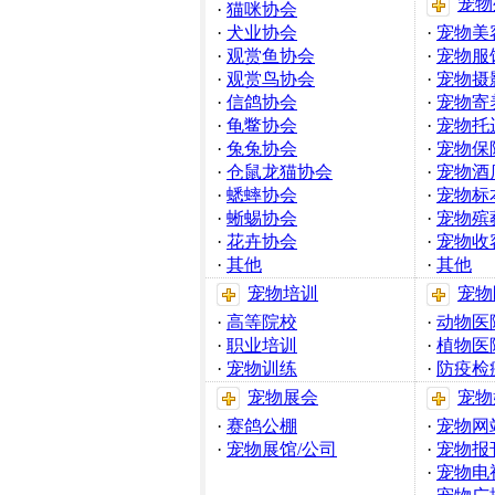
宠物
·
猫咪协会
·
犬业协会
·
宠物美
·
观赏鱼协会
·
宠物服
·
观赏鸟协会
·
宠物摄
·
信鸽协会
·
宠物寄
·
龟鳖协会
·
宠物托
·
兔兔协会
·
宠物保
·
仓鼠龙猫协会
·
宠物酒
·
蟋蟀协会
·
宠物标
·
蜥蜴协会
·
宠物殡
·
花卉协会
·
宠物收
·
其他
·
其他
宠物培训
宠物
·
高等院校
·
动物医
·
职业培训
·
植物医
·
宠物训练
·
防疫检
宠物展会
宠物
·
赛鸽公棚
·
宠物网
·
宠物展馆/公司
·
宠物报
·
宠物电