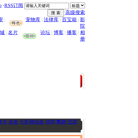
o
·
RSS订阅
高级搜索
宠
|
宠物库
|
法律库
|
百宝箱
|
影
院
城
|
名片
论坛
|
博客
|
播客
|
相
册
摩犬
金鱼
七彩神仙鱼
信鸽
鹦鹉
巴西