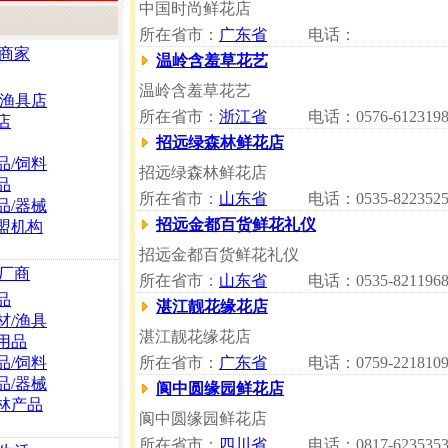
中国时尚鲜花店
所在省市：
广东省
电话：
商家
温岭含羞草花艺
温岭含羞草花艺
/渔具店
所在省市：
浙江省
电话：0576-612319
店
招远绿森林鲜花店
品/饲料
招远绿森林鲜花店
品
所在省市：
山东省
电话：0535-822352
品/器械
招远金都百货鲜花礼仪
盟机构
招远金都百货鲜花礼仪
厂商
所在省市：
山东省
电话：0535-821196
品
湛江靓花缘花店
材/渔具
湛江靓花缘花店
用品
品/饲料
所在省市：
广东省
电话：0759-221810
品/器械
阆中圆缘园鲜花店
林产品
阆中圆缘园鲜花店
所在省市：
四川省
电话：0817-623535