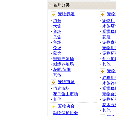
名片分类
宠物养殖
宠物
·
猫舍
·
宠物店
·
犬舍
·
水族店
·
鱼场
·
观赏鸟
·
鸟舍
·
花店
·
龟场
·
宠物食
·
兔场
·
宠物用
·
鼠舍
·
宠物药
·
蟋蟀养殖场
·
创业加
·
蜥蜴养殖场
·
其他
·
花圃/苗圃
宠物
·
其他
·
猫狗用
宠物市场
·
水族器
·
猫狗市场
·
观赏鸟
·
花鸟鱼虫市场
·
宠物食
·
其他
·
宠物药
·
花木园
宠物协会
·
其他
·
动物保护协会