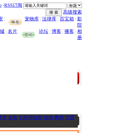
o
·
RSS订阅
高级搜索
宠
|
宠物库
|
法律库
|
百宝箱
|
影
院
城
|
名片
论坛
|
博客
|
播客
|
相
册
摩犬
金鱼
七彩神仙鱼
信鸽
鹦鹉
巴西