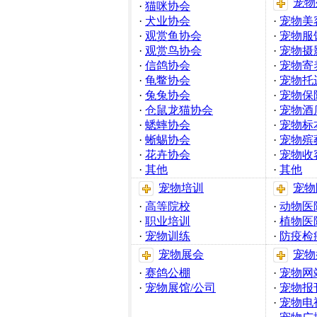
宠物
·
猫咪协会
·
犬业协会
·
宠物美
·
观赏鱼协会
·
宠物服
·
观赏鸟协会
·
宠物摄
·
信鸽协会
·
宠物寄
·
龟鳖协会
·
宠物托
·
兔兔协会
·
宠物保
·
仓鼠龙猫协会
·
宠物酒
·
蟋蟀协会
·
宠物标
·
蜥蜴协会
·
宠物殡
·
花卉协会
·
宠物收
·
其他
·
其他
宠物培训
宠物
·
高等院校
·
动物医
·
职业培训
·
植物医
·
宠物训练
·
防疫检
宠物展会
宠物
·
赛鸽公棚
·
宠物网
·
宠物展馆/公司
·
宠物报
·
宠物电