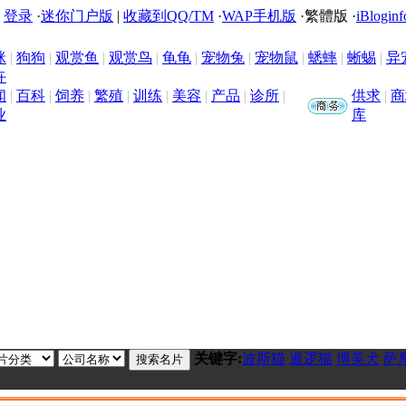
|
登录
·
迷你门户版
|
收藏到QQ/TM
·
WAP手机版
·
繁體版
·
iBloginf
咪
|
狗狗
|
观赏鱼
|
观赏鸟
|
龟龟
|
宠物兔
|
宠物鼠
|
蟋蟀
|
蜥蜴
|
异
卉
闻
|
百科
|
饲养
|
繁殖
|
训练
|
美容
|
产品
|
诊所
|
供求
|
商
业
库
关键字:
波斯猫
暹逻猫
博美犬
萨