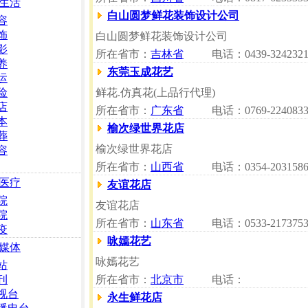
生活
白山圆梦鲜花装饰设计公司
容
饰
白山圆梦鲜花装饰设计公司
影
所在省市：
吉林省
电话：0439-324232
养
东莞玉成花艺
运
险
鲜花.仿真花(上品行代理)
店
所在省市：
广东省
电话：0769-224083
本
榆次绿世界花店
葬
榆次绿世界花店
容
所在省市：
山西省
电话：0354-203158
医疗
友谊花店
院
友谊花店
院
所在省市：
山东省
电话：0533-217375
疫
咏嫣花艺
媒体
咏嫣花艺
站
刊
所在省市：
北京市
电话：
视台
永生鲜花店