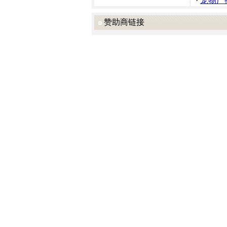
·
宠物广
赞助商链接