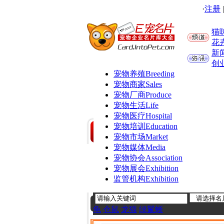
·
注册
猫
花
新
创
宠物养殖
Breeding
宠物商家
Sales
宠物厂商
Produce
宠物生活
Life
宠物医疗
Hospital
宠物培训
Education
宠物市场
Market
宠物媒体
Media
宠物协会
Association
宠物展会
Exhibition
监管机构
Exhibition
龟
仓鼠
龙猫
绿鬣蜥