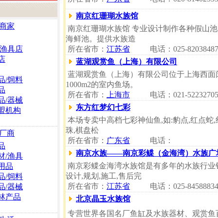
南京红珊瑚水族馆
商家
南京红珊瑚水族馆 专业设计制作各种假山
海鲜池。提供水族造
/渔具店
所在省市：
江苏省
电话：025-8203848
店
蓝湖观赏鱼（上海）有限公司
蓝湖观赏鱼（上海）有限公司位于上海西面闵
品/饲料
1000m2的室内鱼场。
品
所在省市：
上海市
电话：021-5223270
品/器械
东方红梦幻七彩
盟机构
本场专卖中高档七彩神仙鱼,如:豹点,红点蛇,红
珠,棋盘松
厂商
所在省市：
广东省
电话：
品
南京水族——南京彩鲽（金海湾）水族广
材/渔具
南京彩鲽金海湾水族馆是有多年的水族行业
用品
设计,规划,施工,售后完
品/饲料
所在省市：
江苏省
电话：025-8458883
品/器械
林产品
北京晶玉水族馆
专营世界各国名厂鱼缸及水族器材、观赏鱼