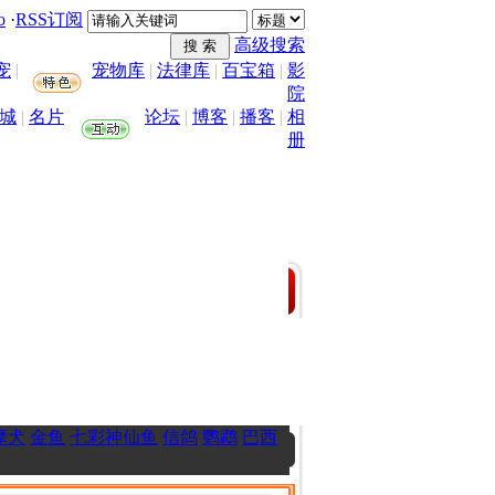
o
·
RSS订阅
高级搜索
宠
|
宠物库
|
法律库
|
百宝箱
|
影
院
城
|
名片
论坛
|
博客
|
播客
|
相
册
摩犬
金鱼
七彩神仙鱼
信鸽
鹦鹉
巴西