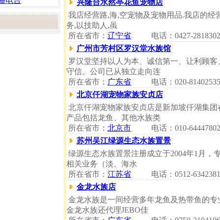
播电台
兴隆台水然亭花鱼宠物店
我店经营路,海,空宠物及宠物用品.我店的经
务,以技助人,虽
所在省市：
辽宁省
电话：0427-281830
广州市芳村区罗汉堂水族馆
罗汉堂坚持以人为本、诚信第一、让利顾客
守信。公司已从独立走向连
所在省市：
广东省
电话：020-8140253
北京仟湖宠物家族安贞店
北京仟湖宠物家族安贞店是新加坡仟湖集团
产品包括龙鱼、其他水族类
所在省市：
北京市
电话：010-6444780
苏州吴江绿源生态水族置景
绿源生态水族置景注册成立于2004年1月
相关业务（淡、海水
所在省市：
江苏省
电话：0512-6342381
金龙水族店
金龙水族是一间经营多年龙鱼及热带鱼的专
金龙水族还代理JEBO佳