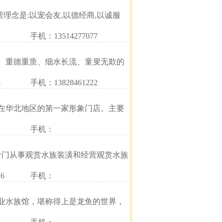
营理念是:以宠会友,以德经商,以诚服
2
手机：13514277077
、重德重质、细水长流、童叟无欺的
5
手机：13828461222
在华北地区的第一家形象门店。主要
2
手机：
，专门从事观赏水族装潢和经营观赏水族
6
手机：
业水族馆，堪称得上是龙鱼的世界，