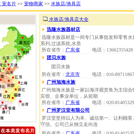
Ｅ宠名片
>>
宠物商家
>>
水族店/渔具店
水族店/渔具店大全
迅隆水族器材店
迅隆水族器材是一间专门从事批发和零售水族
系列,过滤系统,水质
所在省市：
广东省
电话：13662355428
团贝水族
团贝水族
所在省市：
北京市
电话：010-8971186
广州旭海水族
广州旭海水族是一家以海洋观赏鱼为主综合
宾馆、企事业单位，从前期
所在省市：
广东省
电话：020-8140532
广州罗汉堂有限公司
罗汉堂坚持以人为本、诚信第一、让利顾客
守信。公司已从独立走向连
所在省市：
广东省
电话：020-8140253