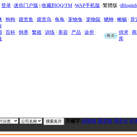
|
登录
·
迷你门户版
|
收藏到QQ/TM
·
WAP手机版
·
繁體版
·
iBloginf
咪
|
狗狗
|
观赏鱼
|
观赏鸟
|
龟龟
|
宠物兔
|
宠物鼠
|
蟋蟀
|
蜥蜴
|
异
卉
闻
|
百科
|
饲养
|
繁殖
|
训练
|
美容
|
产品
|
诊所
|
供求
|
商
业
库
关键字:
波斯猫
暹逻猫
博美犬
萨