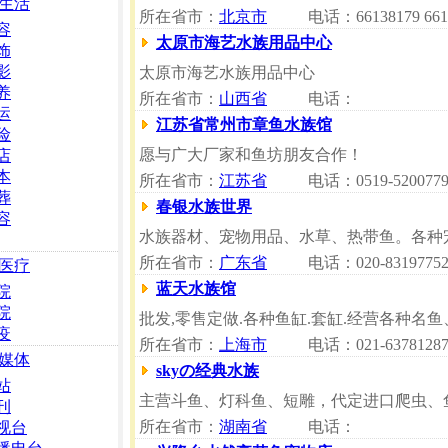
生活
所在省市：
北京市
电话：66138179 661
容
太原市海艺水族用品中心
饰
影
太原市海艺水族用品中心
养
所在省市：
山西省
电话：
运
江苏省常州市章鱼水族馆
险
愿与广大厂家和鱼坊朋友合作！
店
本
所在省市：
江苏省
电话：0519-520077
葬
春银水族世界
容
水族器材、宠物用品、水草、热带鱼。各种宠物
所在省市：
广东省
电话：020-8319775
医疗
蓝天水族馆
院
院
批发,零售定做.各种鱼缸.套缸.经营各种名鱼
疫
所在省市：
上海市
电话：021-6378128
媒体
skyの经典水族
站
主营斗鱼、灯科鱼、短雕，代定进口爬虫、
刊
所在省市：
湖南省
电话：
视台