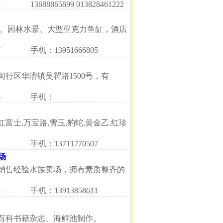
13688865699 013828461222
池、园林水景、大型亚克力鱼缸，酒店
7
手机：13951666805
行区华漕镇吴瞿路1500号，有
5
手机：
富士,万宝路,雪玉,豹蛇,黄金乙,红珍
手机：13711770507
场
销售经验水族卖场，拥有素质整齐的
4
手机：13913858611
百科书籍杂志、海鲜池制作。