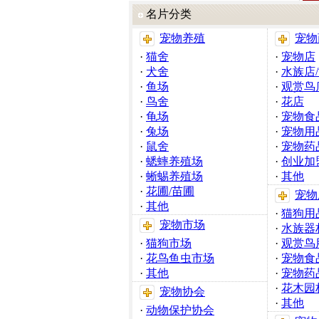
名片分类
宠物养殖
宠物
·
猫舍
·
宠物店
·
犬舍
·
水族店
·
鱼场
·
观赏鸟
·
鸟舍
·
花店
·
龟场
·
宠物食
·
兔场
·
宠物用
·
鼠舍
·
宠物药
·
蟋蟀养殖场
·
创业加
·
蜥蜴养殖场
·
其他
·
花圃/苗圃
宠物
·
其他
·
猫狗用
宠物市场
·
水族器
·
猫狗市场
·
观赏鸟
·
花鸟鱼虫市场
·
宠物食
·
其他
·
宠物药
·
花木园
宠物协会
·
其他
·
动物保护协会