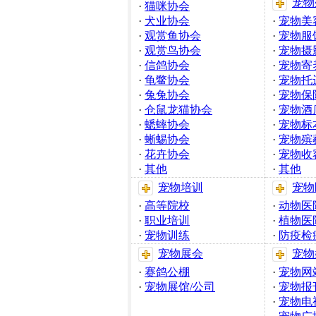
宠物
·
猫咪协会
·
犬业协会
·
宠物美
·
观赏鱼协会
·
宠物服
·
观赏鸟协会
·
宠物摄
·
信鸽协会
·
宠物寄
·
龟鳖协会
·
宠物托
·
兔兔协会
·
宠物保
·
仓鼠龙猫协会
·
宠物酒
·
蟋蟀协会
·
宠物标
·
蜥蜴协会
·
宠物殡
·
花卉协会
·
宠物收
·
其他
·
其他
宠物培训
宠物
·
高等院校
·
动物医
·
职业培训
·
植物医
·
宠物训练
·
防疫检
宠物展会
宠物
·
赛鸽公棚
·
宠物网
·
宠物展馆/公司
·
宠物报
·
宠物电