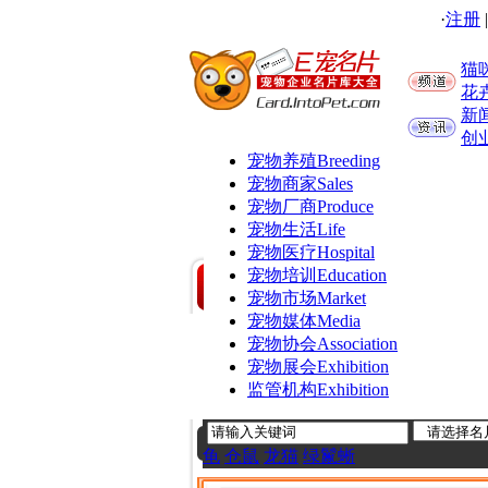
·
注册
猫
花
新
创
宠物养殖
Breeding
宠物商家
Sales
宠物厂商
Produce
宠物生活
Life
宠物医疗
Hospital
宠物培训
Education
宠物市场
Market
宠物媒体
Media
宠物协会
Association
宠物展会
Exhibition
监管机构
Exhibition
龟
仓鼠
龙猫
绿鬣蜥