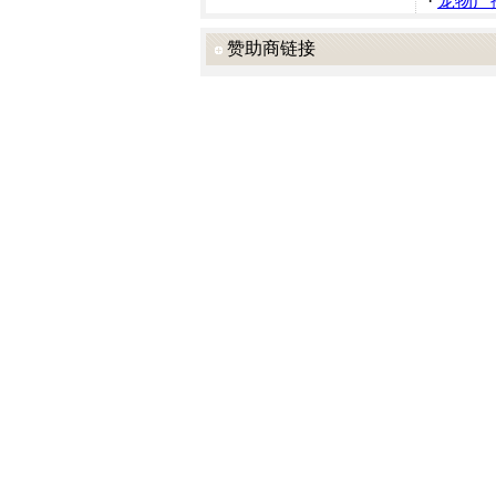
·
宠物广
赞助商链接