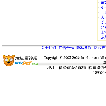
·
东
·
竞
·
宝
·
大
·
爱
·
北
·
上
·
宠
关于我们
|
广告合作
|
隐私条款
|
版权声
Copyright © 2005-
2026 IntoPet.co
地址：福建省福鼎市桐山街道路边亭三巷37
189505