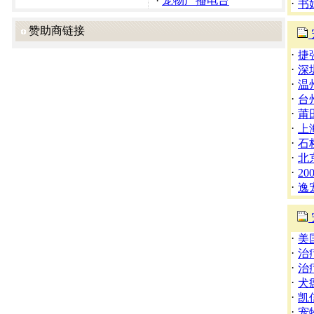
·
宠物广播电台
·
书
赞助商链接
·
捷
·
深
·
温
·
台
·
莆
·
上
·
石
·
北
·
2
·
逸
·
美
·
治
·
治
·
犬
·
凯
·
宠