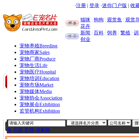
·
注册
|
登录
·
迷你门户版
|
收藏
猫咪
|
狗狗
|
观赏鱼
|
观赏
花卉
新闻
|
百科
|
饲养
|
繁殖
|
训
创业
宠物养殖
Breeding
宠物商家
Sales
宠物厂商
Produce
宠物生活
Life
宠物医疗
Hospital
宠物培训
Education
宠物市场
Market
宠物媒体
Media
宠物协会
Association
宠物展会
Exhibition
监管机构
Exhibition
龟
仓鼠
龙猫
绿鬣蜥