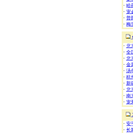
·
哈
·
宠
·
普
·
梅
·
北
·
全
·
北
·
金
·
汤
·
杭
·
新
·
北
·
南
·
宠
·
安
·
长