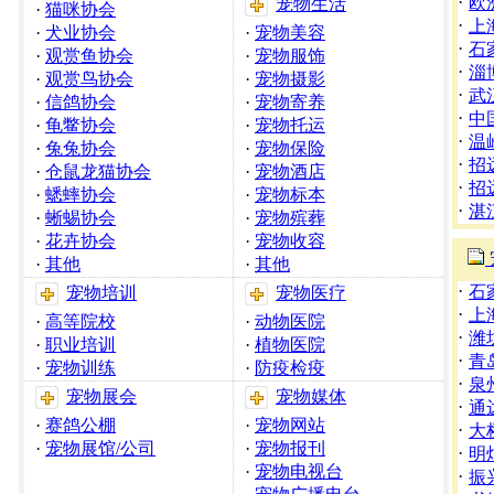
·
欧
宠物生活
·
猫咪协会
·
上
·
犬业协会
·
宠物美容
·
石
·
观赏鱼协会
·
宠物服饰
·
淄
·
观赏鸟协会
·
宠物摄影
·
武
·
信鸽协会
·
宠物寄养
·
中
·
龟鳖协会
·
宠物托运
·
温
·
兔兔协会
·
宠物保险
·
招
·
仓鼠龙猫协会
·
宠物酒店
·
招
·
蟋蟀协会
·
宠物标本
·
湛
·
蜥蜴协会
·
宠物殡葬
·
花卉协会
·
宠物收容
·
其他
·
其他
·
石
宠物培训
宠物医疗
·
上
·
高等院校
·
动物医院
·
潍
·
职业培训
·
植物医院
·
青
·
宠物训练
·
防疫检疫
·
泉
宠物展会
宠物媒体
·
通
·
赛鸽公棚
·
宠物网站
·
大
·
宠物展馆/公司
·
宠物报刊
·
明
·
宠物电视台
·
振