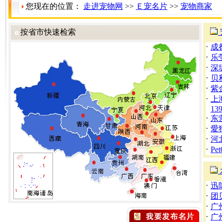
您现在的位置：
走进宠物网
>>
Ｅ宠名片
>>
宠物商家
按省市快速检索
·
成
·
乐
·
深
·
贝
·
紫
·
上
13
·
东
·
愛
·
河
·
Pe
·
迅
·
团
·
广
·
广