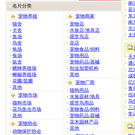
·
南
名片分类
·
蓝
·
东
宠物养殖
宠物商家
·
南
·
猫舍
·
宠物店
·
北
·
犬舍
·
水族店/渔具店
·
太
·
鱼场
·
观赏鸟店
·
鸟舍
·
花店
·
龟场
·
宠物食品/饲料
·
兔场
·
宠物用品
·
天
·
鼠舍
·
宠物药品/器械
·
通
·
蟋蟀养殖场
·
创业加盟机构
·
北
·
蜥蜴养殖场
·
其他
·
成
·
花圃/苗圃
·
亿
宠物厂商
·
其他
·
青
·
猫狗用品
·
信
宠物市场
·
水族器材/渔具
·
鸟
·
猫狗市场
·
观赏鸟用品
·
三
·
花鸟鱼虫市场
·
宠物食品/饲料
·
常
·
其他
·
宠物药品/器械
·
花木园林产品
宠物协会
·
其他
·
动物保护协会