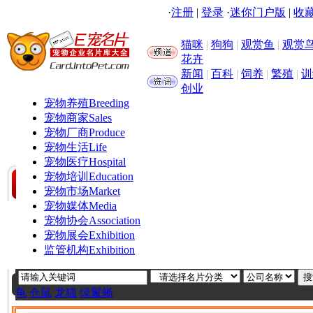
·
注册
|
登录
·
迷你门户版
|
收藏
猫咪
|
狗狗
|
观赏鱼
|
观赏
花卉
新闻
|
百科
|
饲养
|
繁殖
|
训
创业
宠物养殖
Breeding
宠物商家
Sales
宠物厂商
Produce
宠物生活
Life
宠物医疗
Hospital
宠物培训
Education
宠物市场
Market
宠物媒体
Media
宠物协会
Association
宠物展会
Exhibition
监管机构
Exhibition
龟
仓鼠
龙猫
绿鬣蜥