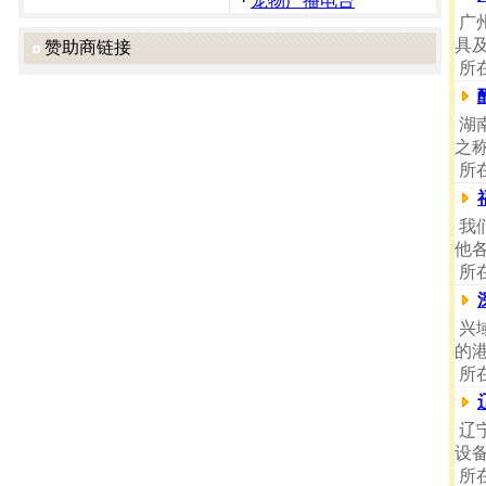
·
宠物广播电台
广
具
赞助商链接
所
湖
之
所
我
他
所
兴
的
所
辽
设
所