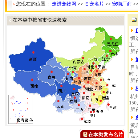
您现在的位置：
走进宠物网
>>
Ｅ宠名片
>>
宠物厂商
>
在本类中按省市快速检索
恒
工
所
目
时
所
杭
15
所
黄
具