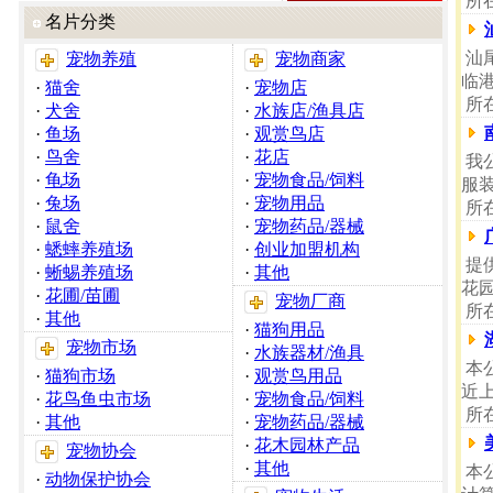
所
名片分类
汕
宠物养殖
宠物商家
临
·
猫舍
·
宠物店
所
·
犬舍
·
水族店/渔具店
·
鱼场
·
观赏鸟店
·
鸟舍
·
花店
我
·
龟场
·
宠物食品/饲料
服
·
兔场
·
宠物用品
所
·
鼠舍
·
宠物药品/器械
·
蟋蟀养殖场
·
创业加盟机构
提
·
蜥蜴养殖场
·
其他
花
·
花圃/苗圃
宠物厂商
所
·
其他
·
猫狗用品
宠物市场
·
水族器材/渔具
本
·
猫狗市场
·
观赏鸟用品
近
·
花鸟鱼虫市场
·
宠物食品/饲料
所
·
其他
·
宠物药品/器械
·
花木园林产品
宠物协会
·
其他
本
·
动物保护协会