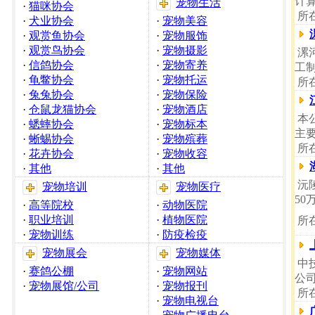
计
宠物生活
·
猫咪协会
所
·
犬业协会
·
宠物美容
·
观赏鱼协会
·
宠物服饰
·
观赏鸟协会
·
宠物摄影
漯
·
信鸽协会
·
宠物寄养
工
·
龟鳖协会
·
宠物托运
所
·
兔兔协会
·
宠物保险
·
仓鼠龙猫协会
·
宠物酒店
本
·
蟋蟀协会
·
宠物标本
主
·
蜥蜴协会
·
宠物殡葬
所
·
花卉协会
·
宠物收容
·
其他
·
其他
沅
宠物培训
宠物医疗
50
·
高等院校
·
动物医院
·
职业培训
·
植物医院
所
·
宠物训练
·
防疫检疫
宠物展会
宠物媒体
中
·
赛鸽公棚
·
宠物网站
公
·
宠物展馆/公司
·
宠物报刊
所
·
宠物电视台