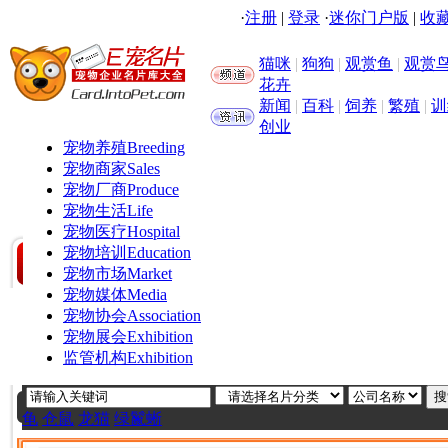
·
注册
|
登录
·
迷你门户版
|
收藏
猫咪
|
狗狗
|
观赏鱼
|
观赏
花卉
新闻
|
百科
|
饲养
|
繁殖
|
训
创业
宠物养殖
Breeding
宠物商家
Sales
宠物厂商
Produce
宠物生活
Life
宠物医疗
Hospital
宠物培训
Education
宠物市场
Market
宠物媒体
Media
宠物协会
Association
宠物展会
Exhibition
监管机构
Exhibition
龟
仓鼠
龙猫
绿鬣蜥