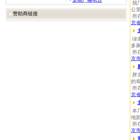
·
宠物广播电台
我
公
赞助商链接
所
北
绿
多
所
京
胖
的
所
北
本
地面
所
京