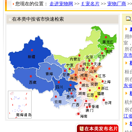
您现在的位置：
走进宠物网
>>
Ｅ宠名片
>>
宠物厂商
>
在本类中按省市快速检索
用
室
所
京
桓
所
东
杭
所
江