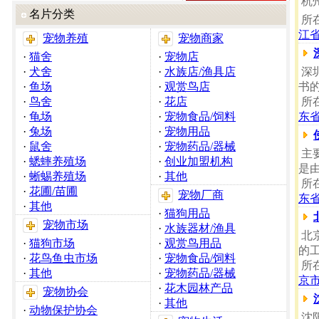
杭
名片分类
所
江
宠物养殖
宠物商家
·
猫舍
·
宠物店
·
犬舍
·
水族店/渔具店
深
·
鱼场
·
观赏鸟店
书
·
鸟舍
·
花店
所
·
龟场
·
宠物食品/饲料
东
·
兔场
·
宠物用品
·
鼠舍
·
宠物药品/器械
主
·
蟋蟀养殖场
·
创业加盟机构
是
·
蜥蜴养殖场
·
其他
所
·
花圃/苗圃
宠物厂商
东
·
其他
·
猫狗用品
宠物市场
·
水族器材/渔具
北
·
猫狗市场
·
观赏鸟用品
的
·
花鸟鱼虫市场
·
宠物食品/饲料
所
·
其他
·
宠物药品/器械
京
·
花木园林产品
宠物协会
·
其他
·
动物保护协会
沈