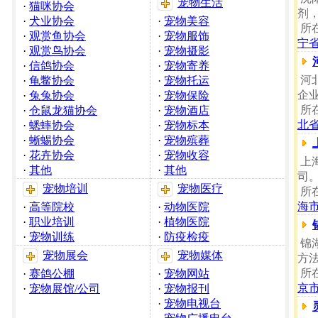
宠物生活
·
猫咪协会
剂
·
犬业协会
·
宠物美容
所
·
观赏鱼协会
·
宠物服饰
宁
·
观赏鸟协会
·
宠物摄影
·
信鸽协会
·
宠物寄养
河北
·
龟鳖协会
·
宠物托运
企业
·
兔兔协会
·
宠物保险
所
·
仓鼠龙猫协会
·
宠物酒店
北
·
蟋蟀协会
·
宠物标本
·
蜥蜴协会
·
宠物殡葬
·
花卉协会
·
宠物收容
上
·
其他
·
其他
司
宠物培训
宠物医疗
所
海
·
高等院校
·
动物医院
·
职业培训
·
植物医院
·
宠物训练
·
防疫检疫
锦
宠物展会
宠物媒体
方
所
·
赛鸽公棚
·
宠物网站
京
·
宠物展馆/公司
·
宠物报刊
·
宠物电视台