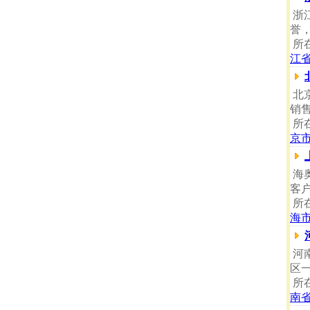
浙
誉
所
江
北
销
所
京
海
客
所
海
河
区
所
南