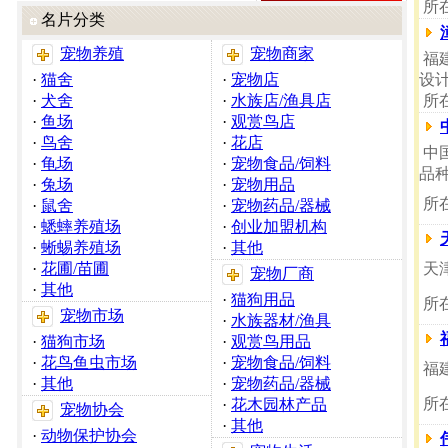
所
名片分类
宠物养殖
宠物商家
福
·
猫舍
·
宠物店
设
·
犬舍
·
水族店/渔具店
所
·
鱼场
·
观赏鸟店
·
鸟舍
·
花店
中
·
龟场
·
宠物食品/饲料
品
·
兔场
·
宠物用品
所
·
鼠舍
·
宠物药品/器械
·
蟋蟀养殖场
·
创业加盟机构
·
蜥蜴养殖场
·
其他
·
花圃/苗圃
天
宠物厂商
·
其他
·
猫狗用品
所
宠物市场
·
水族器材/渔具
·
猫狗市场
·
观赏鸟用品
·
花鸟鱼虫市场
·
宠物食品/饲料
福
·
其他
·
宠物药品/器械
所
·
花木园林产品
宠物协会
·
其他
·
动物保护协会