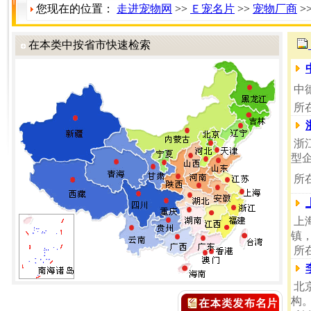
您现在的位置：
走进宠物网
>>
Ｅ宠名片
>>
宠物厂商
>
在本类中按省市快速检索
中
所
浙
型
所
上
镇
所
北
构