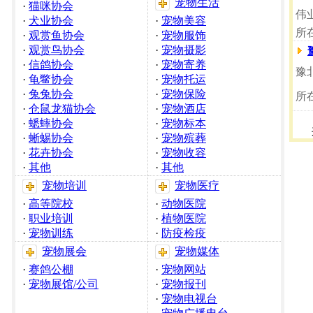
宠物生活
·
猫咪协会
伟
·
犬业协会
·
宠物美容
所
·
观赏鱼协会
·
宠物服饰
·
观赏鸟协会
·
宠物摄影
·
信鸽协会
·
宠物寄养
豫
·
龟鳖协会
·
宠物托运
·
兔兔协会
·
宠物保险
所
·
仓鼠龙猫协会
·
宠物酒店
·
蟋蟀协会
·
宠物标本
·
蜥蜴协会
·
宠物殡葬
·
花卉协会
·
宠物收容
·
其他
·
其他
宠物培训
宠物医疗
·
高等院校
·
动物医院
·
职业培训
·
植物医院
·
宠物训练
·
防疫检疫
宠物展会
宠物媒体
·
赛鸽公棚
·
宠物网站
·
宠物展馆/公司
·
宠物报刊
·
宠物电视台