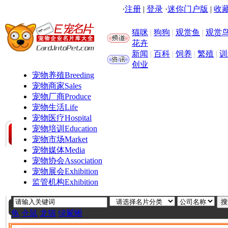
·
注册
|
登录
·
迷你门户版
|
收藏
猫咪
|
狗狗
|
观赏鱼
|
观赏
花卉
新闻
|
百科
|
饲养
|
繁殖
|
训
创业
宠物养殖
Breeding
宠物商家
Sales
宠物厂商
Produce
宠物生活
Life
宠物医疗
Hospital
宠物培训
Education
宠物市场
Market
宠物媒体
Media
宠物协会
Association
宠物展会
Exhibition
监管机构
Exhibition
龟
仓鼠
龙猫
绿鬣蜥