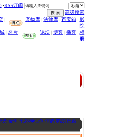
o
·
RSS订阅
高级搜索
宠
|
宠物库
|
法律库
|
百宝箱
|
影
院
城
|
名片
论坛
|
博客
|
播客
|
相
册
摩犬
金鱼
七彩神仙鱼
信鸽
鹦鹉
巴西