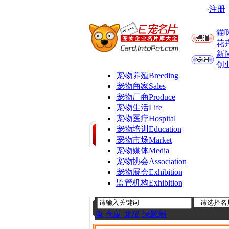
·
注册
猫
花
新
创
宠物养殖
Breeding
宠物商家
Sales
宠物厂商
Produce
宠物生活
Life
宠物医疗
Hospital
宠物培训
Education
宠物市场
Market
宠物媒体
Media
宠物协会
Association
宠物展会
Exhibition
监管机构
Exhibition
龟
仓鼠
龙猫
绿鬣蜥