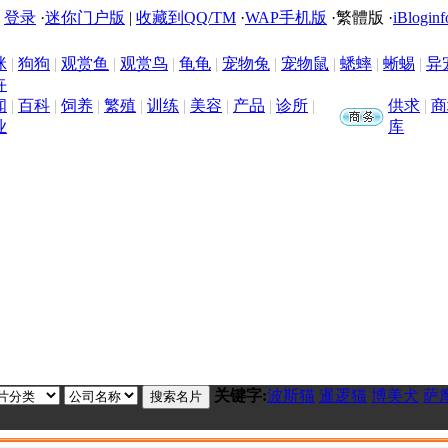
|
登录
·
迷你门户版
|
收藏到QQ/TM
·
WAP手机版
·
繁體版
·
iBloginf
咪
|
狗狗
|
观赏鱼
|
观赏鸟
|
龟龟
|
宠物兔
|
宠物鼠
|
蟋蟀
|
蜥蜴
|
异
卉
闻
|
百科
|
饲养
|
繁殖
|
训练
|
美容
|
产品
|
诊所
|
供求
|
商
业
库
关键字:
波斯猫
暹逻猫
博美犬
萨