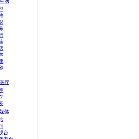
生活
容
饰
影
养
运
险
店
本
葬
容
医疗
院
院
疫
媒体
站
刊
视台