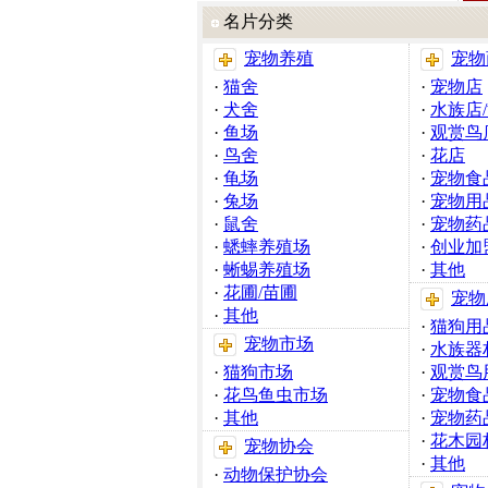
名片分类
宠物养殖
宠物
·
猫舍
·
宠物店
·
犬舍
·
水族店
·
鱼场
·
观赏鸟
·
鸟舍
·
花店
·
龟场
·
宠物食
·
兔场
·
宠物用
·
鼠舍
·
宠物药
·
蟋蟀养殖场
·
创业加
·
蜥蜴养殖场
·
其他
·
花圃/苗圃
宠物
·
其他
·
猫狗用
宠物市场
·
水族器
·
猫狗市场
·
观赏鸟
·
花鸟鱼虫市场
·
宠物食
·
其他
·
宠物药
·
花木园
宠物协会
·
其他
·
动物保护协会