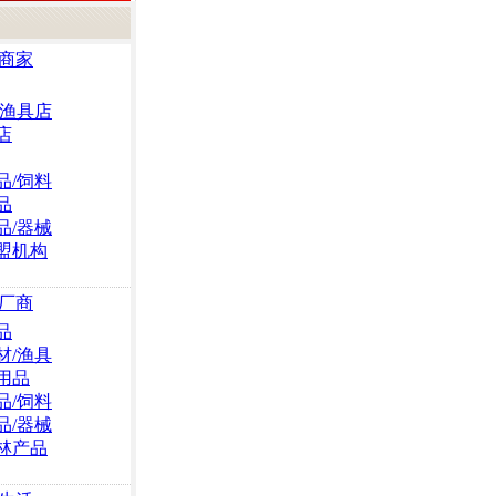
商家
/渔具店
店
品/饲料
品
品/器械
盟机构
厂商
品
材/渔具
用品
品/饲料
品/器械
林产品