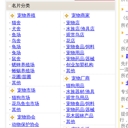
名片分类
宠物养殖
宠物商家
《信
·
猫舍
·
宠物店
所
·
犬舍
·
水族店/渔具店
·
鱼场
·
观赏鸟店
·
鸟舍
·
花店
《
·
龟场
·
宠物食品/饲料
所
·
兔场
·
宠物用品
·
鼠舍
·
宠物药品/器械
先
·
蟋蟀养殖场
·
创业加盟机构
一
·
蜥蜴养殖场
·
其他
所
·
花圃/苗圃
宠物厂商
·
其他
·
猫狗用品
宠物市场
·
水族器材/渔具
专
·
猫狗市场
·
观赏鸟用品
所
·
花鸟鱼虫市场
·
宠物食品/饲料
·
其他
·
宠物药品/器械
提
·
花木园林产品
宠物协会
行
·
其他
·
动物保护协会
所