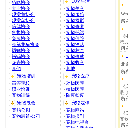
宠物生活
·
猫咪协会
·
犬业协会
·
宠物美容
Wo
·
观赏鱼协会
·
宠物服饰
·
观赏鸟协会
·
宠物摄影
所
·
信鸽协会
·
宠物寄养
·
龟鳖协会
·
宠物托运
《
·
兔兔协会
·
宠物保险
第
·
仓鼠龙猫协会
·
宠物酒店
所
·
蟋蟀协会
·
宠物标本
·
蜥蜴协会
·
宠物殡葬
·
花卉协会
·
宠物收容
北
·
其他
·
其他
所
宠物培训
宠物医疗
·
高等院校
·
动物医院
《
·
职业培训
·
植物医院
最
·
宠物训练
·
防疫检疫
所
宠物展会
宠物媒体
·
赛鸽公棚
·
宠物网站
《
·
宠物展馆/公司
·
宠物报刊
宠
·
宠物电视台
所