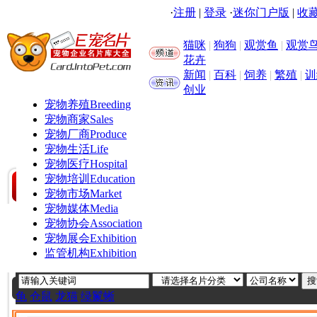
·
注册
|
登录
·
迷你门户版
|
收藏
猫咪
|
狗狗
|
观赏鱼
|
观赏
花卉
新闻
|
百科
|
饲养
|
繁殖
|
训
创业
宠物养殖
Breeding
宠物商家
Sales
宠物厂商
Produce
宠物生活
Life
宠物医疗
Hospital
宠物培训
Education
宠物市场
Market
宠物媒体
Media
宠物协会
Association
宠物展会
Exhibition
监管机构
Exhibition
龟
仓鼠
龙猫
绿鬣蜥