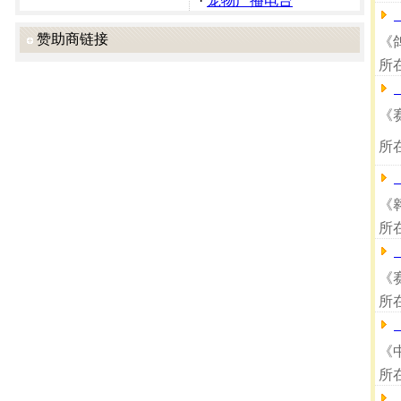
·
宠物广播电台
赞助商链接
《鸽
所
《
所
《翱
所
《
所
《
所