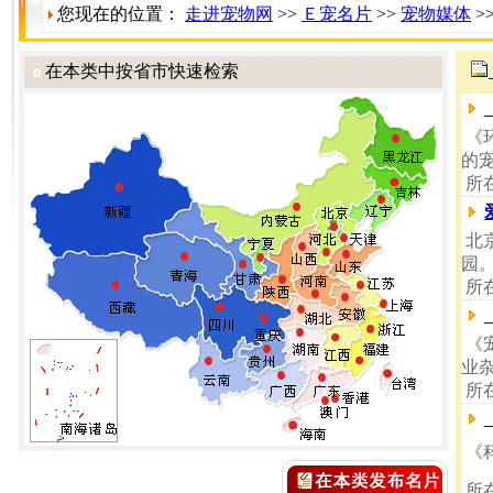
您现在的位置：
走进宠物网
>>
Ｅ宠名片
>>
宠物媒体
>
在本类中按省市快速检索
《
的
所
北
园
所
《
业
所
《
所