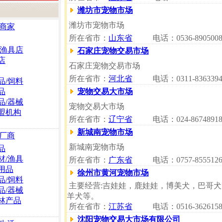
潍坊市宠物市场
潍坊市宠物市场
商家
所在省市：
山东省
电话：0536-890500
/渔具店
石家庄宠物交易市场
店
石家庄宠物交易市场
所在省市：
河北省
电话：0311-8363394
品/饲料
品
宠物交易大市场
品/器械
宠物交易大市场
盟机构
所在省市：
辽宁省
电话：024-8674891
新城南宠物市场
厂商
新城南宠物市场
品
材/渔具
所在省市：
广东省
电话：0757-8555126
用品
徐州市黄河宠物市场
品/饲料
主要经营:吉娃娃，鹿娃娃，博美犬，巴哥
品/器械
羊犬等。
林产品
所在省市：
江苏省
电话：0516-362615
沈阳宠物交易大市场有限公司