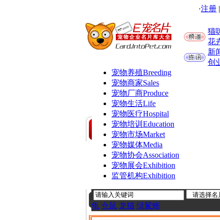
·
注册
猫
花
新
创
宠物养殖
Breeding
宠物商家
Sales
宠物厂商
Produce
宠物生活
Life
宠物医疗
Hospital
宠物培训
Education
宠物市场
Market
宠物媒体
Media
宠物协会
Association
宠物展会
Exhibition
监管机构
Exhibition
龟
仓鼠
龙猫
绿鬣蜥