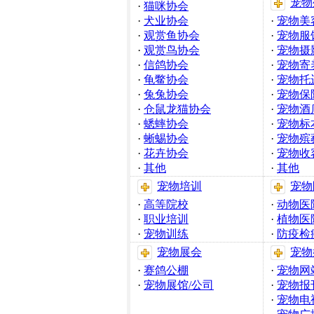
宠物
·
猫咪协会
·
犬业协会
·
宠物美
·
观赏鱼协会
·
宠物服
·
观赏鸟协会
·
宠物摄
·
信鸽协会
·
宠物寄
·
龟鳖协会
·
宠物托
·
兔兔协会
·
宠物保
·
仓鼠龙猫协会
·
宠物酒
·
蟋蟀协会
·
宠物标
·
蜥蜴协会
·
宠物殡
·
花卉协会
·
宠物收
·
其他
·
其他
宠物培训
宠物
·
高等院校
·
动物医
·
职业培训
·
植物医
·
宠物训练
·
防疫检
宠物展会
宠物
·
赛鸽公棚
·
宠物网
·
宠物展馆/公司
·
宠物报
·
宠物电