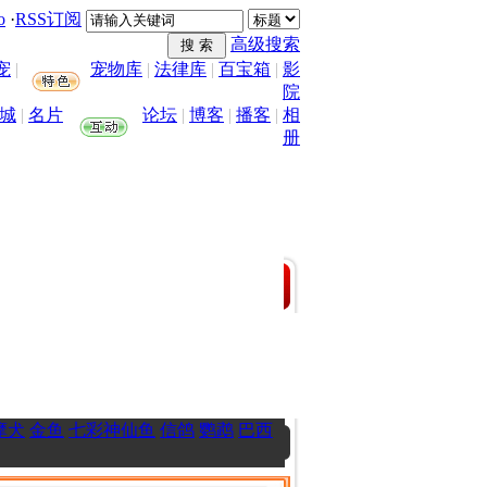
o
·
RSS订阅
高级搜索
宠
|
宠物库
|
法律库
|
百宝箱
|
影
院
城
|
名片
论坛
|
博客
|
播客
|
相
册
摩犬
金鱼
七彩神仙鱼
信鸽
鹦鹉
巴西