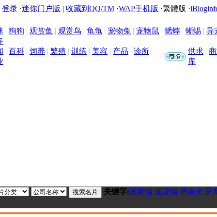
|
登录
·
迷你门户版
|
收藏到QQ/TM
·
WAP手机版
·
繁體版
·
iBloginf
咪
|
狗狗
|
观赏鱼
|
观赏鸟
|
龟龟
|
宠物兔
|
宠物鼠
|
蟋蟀
|
蜥蜴
|
异
卉
闻
|
百科
|
饲养
|
繁殖
|
训练
|
美容
|
产品
|
诊所
|
供求
|
商
业
库
关键字:
波斯猫
暹逻猫
博美犬
萨