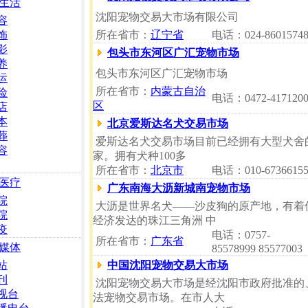
生活
沈阳宠物交易大市场有限公司
容
饰
所在省市：
辽宁省
电话：024-8601574
影
包头市东河区广汇宠物市场
养
包头市东河区广汇宠物市场
运
所在省市：
内蒙古自治
险
电话：0472-417120
区
店
本
北京爱斯达名犬交易市场
葬
爱斯达名犬交易市场目前已经拥有大型犬舍的
容
家。拥有犬种100多
所在省市：
北京市
电话：010-6736615
医疗
广东南海大沥新城南宠物市场
院
大沥是世界名犬——沙皮狗的原产地，有着
院
经济发达的珠江三角洲 中
疫
电话：0757-
所在省市：
广东省
媒体
85578999 85577003
站
中国沈阳宠物交易大市场
刊
沈阳宠物交易大市场是经沈阳市政府批准的
视台
法宠物交易市场。在市人大