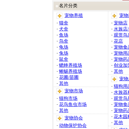
名片分类
宠物养殖
宠物
·
猫舍
·
宠物店
·
犬舍
·
水族店
·
鱼场
·
观赏鸟
·
鸟舍
·
花店
·
龟场
·
宠物食
·
兔场
·
宠物用
·
鼠舍
·
宠物药
·
蟋蟀养殖场
·
创业加
·
蜥蜴养殖场
·
其他
·
花圃/苗圃
宠物
·
其他
·
猫狗用
宠物市场
·
水族器
·
猫狗市场
·
观赏鸟
·
花鸟鱼虫市场
·
宠物食
·
其他
·
宠物药
·
花木园
宠物协会
·
其他
·
动物保护协会