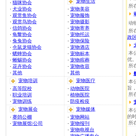
宠物生活
·
猫咪协会
所
·
犬业协会
·
宠物美容
·
观赏鱼协会
·
宠物服饰
·
观赏鸟协会
·
宠物摄影
动
·
信鸽协会
·
宠物寄养
所
·
龟鳖协会
·
宠物托运
政
·
兔兔协会
·
宠物保险
·
仓鼠龙猫协会
·
宠物酒店
本
·
蟋蟀协会
·
宠物标本
优
·
蜥蜴协会
·
宠物殡葬
所
·
花卉协会
·
宠物收容
·
其他
·
其他
宠物培训
宠物医疗
本
旨
·
高等院校
·
动物医院
所
·
职业培训
·
植物医院
·
宠物训练
·
防疫检疫
宠物展会
宠物媒体
本
的
·
赛鸽公棚
·
宠物网站
所
·
宠物展馆/公司
·
宠物报刊
·
宠物电视台