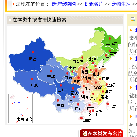
您现在的位置：
走进宠物网
>>
Ｅ宠名片
>>
宠物生活
>
在本类中按省市快速检索
常
的
所
北
航
所
锦
取
所
J
Je
务