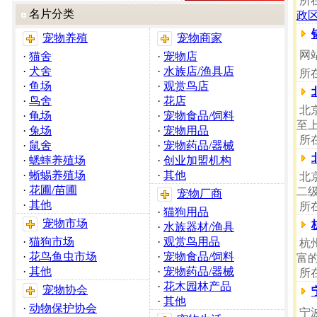
所
名片分类
政
宠物养殖
宠物商家
网站
·
猫舍
·
宠物店
·
犬舍
·
水族店/渔具店
所
·
鱼场
·
观赏鸟店
·
鸟舍
·
花店
北京
·
龟场
·
宠物食品/饲料
至
·
兔场
·
宠物用品
所
·
鼠舍
·
宠物药品/器械
·
蟋蟀养殖场
·
创业加盟机构
·
蜥蜴养殖场
·
其他
北
·
花圃/苗圃
二
宠物厂商
·
其他
所
·
猫狗用品
宠物市场
·
水族器材/渔具
·
猫狗市场
·
观赏鸟用品
杭
·
花鸟鱼虫市场
·
宠物食品/饲料
富
·
其他
·
宠物药品/器械
所
·
花木园林产品
宠物协会
·
其他
·
动物保护协会
宁