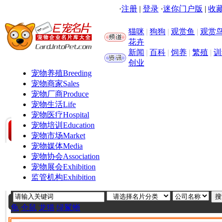
·
注册
|
登录
·
迷你门户版
|
收藏
猫咪
|
狗狗
|
观赏鱼
|
观赏
花卉
新闻
|
百科
|
饲养
|
繁殖
|
训
创业
宠物养殖
Breeding
宠物商家
Sales
宠物厂商
Produce
宠物生活
Life
宠物医疗
Hospital
宠物培训
Education
宠物市场
Market
宠物媒体
Media
宠物协会
Association
宠物展会
Exhibition
监管机构
Exhibition
龟
仓鼠
龙猫
绿鬣蜥