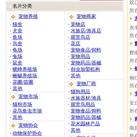
双
名片分类
所
宠物养殖
宠物商家
·
猫舍
·
宠物店
东
·
犬舍
·
水族店/渔具店
所
·
鱼场
·
观赏鸟店
·
鸟舍
·
花店
·
龟场
·
宠物食品/饲料
辉
·
兔场
·
宠物用品
所
·
鼠舍
·
宠物药品/器械
·
蟋蟀养殖场
·
创业加盟机构
·
蜥蜴养殖场
·
其他
铜
·
花圃/苗圃
宠物厂商
所
·
其他
·
猫狗用品
宠物市场
·
水族器材/渔具
安
·
猫狗市场
·
观赏鸟用品
·
花鸟鱼虫市场
·
宠物食品/饲料
所
·
其他
·
宠物药品/器械
·
花木园林产品
宠物协会
南
·
其他
·
动物保护协会
所