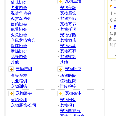
宠物生活
·
猫咪协会
·
犬业协会
·
宠物美容
·
观赏鱼协会
·
宠物服饰
上
·
观赏鸟协会
·
宠物摄影
所
·
信鸽协会
·
宠物寄养
·
龟鳖协会
·
宠物托运
深
·
兔兔协会
·
宠物保险
窗
·
仓鼠龙猫协会
·
宠物酒店
所
·
蟋蟀协会
·
宠物标本
·
蜥蜴协会
·
宠物殡葬
·
花卉协会
·
宠物收容
·
其他
·
其他
宠物培训
宠物医疗
·
高等院校
·
动物医院
·
职业培训
·
植物医院
·
宠物训练
·
防疫检疫
宠物展会
宠物媒体
·
赛鸽公棚
·
宠物网站
·
宠物展馆/公司
·
宠物报刊
·
宠物电视台