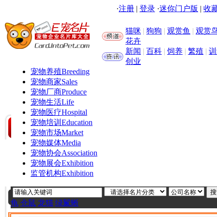
·
注册
|
登录
·
迷你门户版
|
收藏
猫咪
|
狗狗
|
观赏鱼
|
观赏
花卉
新闻
|
百科
|
饲养
|
繁殖
|
训
创业
宠物养殖
Breeding
宠物商家
Sales
宠物厂商
Produce
宠物生活
Life
宠物医疗
Hospital
宠物培训
Education
宠物市场
Market
宠物媒体
Media
宠物协会
Association
宠物展会
Exhibition
监管机构
Exhibition
龟
仓鼠
龙猫
绿鬣蜥