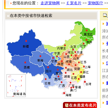
您现在的位置：
走进宠物网
>>
Ｅ宠名片
>>
宠物医疗
>
在本类中按省市快速检索
漳
所
长
所
江
所
前
所