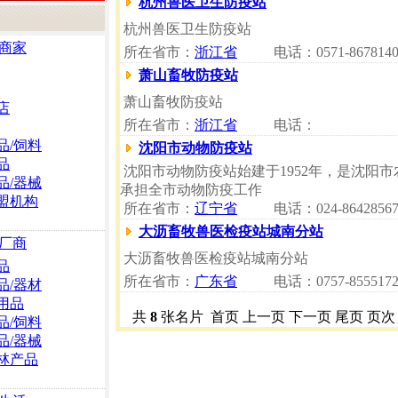
杭州兽医卫生防疫站
杭州兽医卫生防疫站
商家
所在省市：
浙江省
电话：0571-8678140
萧山畜牧防疫站
萧山畜牧防疫站
店
所在省市：
浙江省
电话：
品/饲料
沈阳市动物防疫站
品
沈阳市动物防疫站始建于1952年，是沈阳
品/器械
承担全市动物防疫工作
盟机构
所在省市：
辽宁省
电话：024-8642856
大沥畜牧兽医检疫站城南分站
厂商
大沥畜牧兽医检疫站城南分站
品
所在省市：
广东省
电话：0757-8555172
品/器材
用品
共
8
张名片 首页 上一页 下一页 尾页 页次
品/饲料
品/器械
林产品