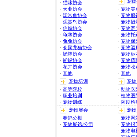
宠物
·
猫咪协会
·
犬业协会
·
宠物美
·
观赏鱼协会
·
宠物服
·
观赏鸟协会
·
宠物摄
·
信鸽协会
·
宠物寄
·
龟鳖协会
·
宠物托
·
兔兔协会
·
宠物保
·
仓鼠龙猫协会
·
宠物酒
·
蟋蟀协会
·
宠物标
·
蜥蜴协会
·
宠物殡
·
花卉协会
·
宠物收
·
其他
·
其他
宠物培训
宠物
·
高等院校
·
动物医
·
职业培训
·
植物医
·
宠物训练
·
防疫检
宠物展会
宠物
·
赛鸽公棚
·
宠物网
·
宠物展馆/公司
·
宠物报
·
宠物电