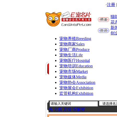
·
注册
猫
花
新
创
宠物养殖
Breeding
宠物商家
Sales
宠物厂商
Produce
宠物生活
Life
宠物医疗
Hospital
宠物培训
Education
宠物市场
Market
宠物媒体
Media
宠物协会
Association
宠物展会
Exhibition
监管机构
Exhibition
龟
仓鼠
龙猫
绿鬣蜥