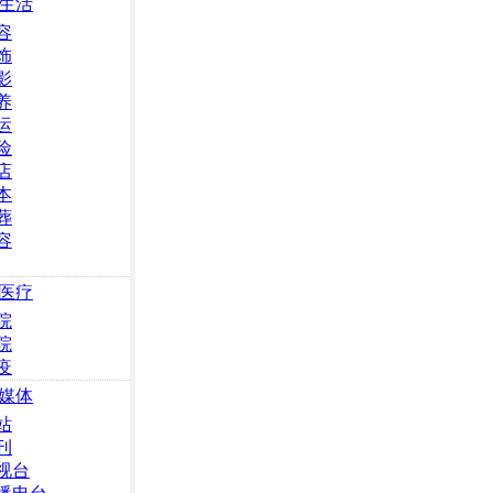
生活
容
饰
影
养
运
险
店
本
葬
容
医疗
院
院
疫
媒体
站
刊
视台