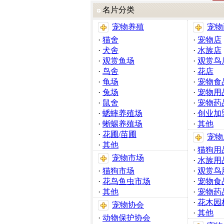
名片分类
宠物养殖
宠物
·
猫舍
·
宠物店
·
犬舍
·
水族店
·
观赏鱼场
·
观赏鸟
·
鸟舍
·
花店
·
龟场
·
宠物食
·
兔场
·
宠物用
·
鼠舍
·
宠物药
·
蟋蟀养殖场
·
创业加
·
蜥蜴养殖场
·
其他
·
花圃/苗圃
宠物
·
其他
·
猫狗用
宠物市场
·
水族用
·
猫狗市场
·
观赏鸟
·
花鸟鱼虫市场
·
宠物食
·
其他
·
宠物药
·
花木园
宠物协会
·
其他
·
动物保护协会