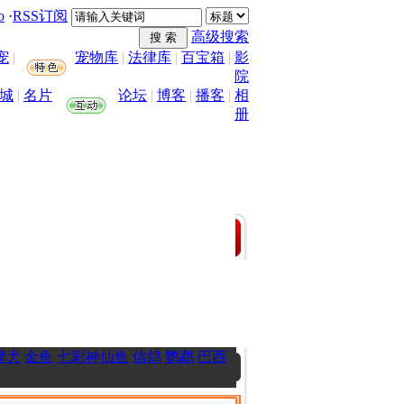
o
·
RSS订阅
高级搜索
宠
|
宠物库
|
法律库
|
百宝箱
|
影
院
城
|
名片
论坛
|
博客
|
播客
|
相
册
摩犬
金鱼
七彩神仙鱼
信鸽
鹦鹉
巴西