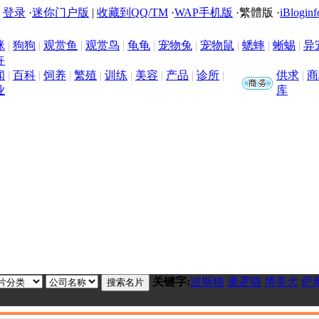
|
登录
·
迷你门户版
|
收藏到QQ/TM
·
WAP手机版
·
繁體版
·
iBloginf
咪
|
狗狗
|
观赏鱼
|
观赏鸟
|
龟龟
|
宠物兔
|
宠物鼠
|
蟋蟀
|
蜥蜴
|
异
卉
闻
|
百科
|
饲养
|
繁殖
|
训练
|
美容
|
产品
|
诊所
|
供求
|
商
业
库
关键字:
波斯猫
暹逻猫
博美犬
萨