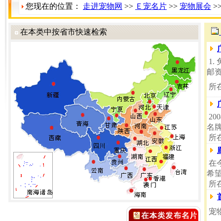
您现在的位置：
走进宠物网
>>
Ｅ宠名片
>>
宠物展会
>
在本类中按省市快速检索
1
邮资
所
20
名牌
所
在
希
所
宠