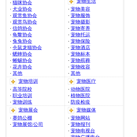
宠物生活
·
猫咪协会
·
犬业协会
·
宠物美容
·
观赏鱼协会
·
宠物服饰
·
观赏鸟协会
·
宠物摄影
·
信鸽协会
·
宠物寄养
·
龟鳖协会
·
宠物托运
·
兔兔协会
·
宠物保险
·
仓鼠龙猫协会
·
宠物酒店
·
蟋蟀协会
·
宠物标本
·
蜥蜴协会
·
宠物殡葬
·
花卉协会
·
宠物收容
·
其他
·
其他
宠物培训
宠物医疗
·
高等院校
·
动物医院
·
职业培训
·
植物医院
·
宠物训练
·
防疫检疫
宠物展会
宠物媒体
·
赛鸽公棚
·
宠物网站
·
宠物展馆/公司
·
宠物报刊
·
宠物电视台