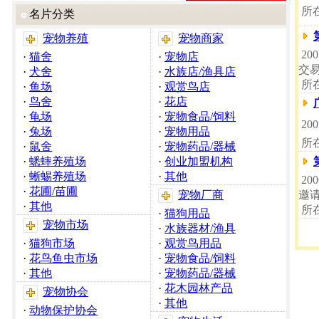
所
名片分类
宠物养殖
宠物商家
20
·
猫舍
·
宠物店
交
·
犬舍
·
水族店/渔具店
所
·
鱼场
·
观赏鸟店
·
鸟舍
·
花店
·
龟场
·
宠物食品/饲料
20
·
兔场
·
宠物用品
所
·
鼠舍
·
宠物药品/器械
·
蟋蟀养殖场
·
创业加盟机构
·
蜥蜴养殖场
·
其他
20
·
花圃/苗圃
宠物厂商
邀
·
其他
所
·
猫狗用品
宠物市场
·
水族器材/渔具
·
猫狗市场
·
观赏鸟用品
·
花鸟鱼虫市场
·
宠物食品/饲料
·
其他
·
宠物药品/器械
·
花木园林产品
宠物协会
·
其他
·
动物保护协会