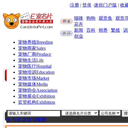
·
注册
|
登录
·
迷你门户版
|
收藏
猫咪
|
狗狗
|
观赏鱼
|
观赏
花卉
新闻
|
百科
|
饲养
|
繁殖
|
训
创业
宠物养殖
Breeding
宠物商家
Sales
宠物厂商
Produce
宠物生活
Life
宠物医疗
Hospital
宠物培训
Education
宠物市场
Market
宠物媒体
Media
宠物协会
Association
宠物展会
Exhibition
监管机构
Exhibition
龟
仓鼠
龙猫
绿鬣蜥