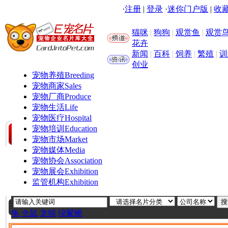
·
注册
|
登录
·
迷你门户版
|
收藏
猫咪
|
狗狗
|
观赏鱼
|
观赏
花卉
新闻
|
百科
|
饲养
|
繁殖
|
训
创业
宠物养殖
Breeding
宠物商家
Sales
宠物厂商
Produce
宠物生活
Life
宠物医疗
Hospital
宠物培训
Education
宠物市场
Market
宠物媒体
Media
宠物协会
Association
宠物展会
Exhibition
监管机构
Exhibition
龟
仓鼠
龙猫
绿鬣蜥