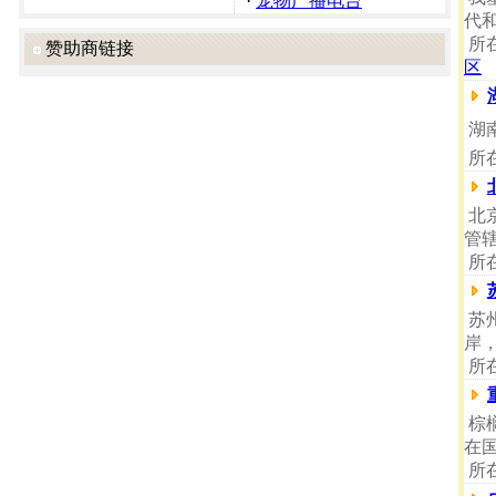
·
宠物广播电台
代
所
赞助商链接
区
湖
所
北
管
所
苏
岸
所
棕
在
所