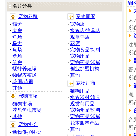
治
名片分类
宠物养殖
宠物商家
太
·
猫舍
·
宠物店
所
·
犬舍
·
水族店/渔具店
·
鱼场
·
观赏鸟店
·
鸟舍
·
花店
沈
·
龟场
·
宠物食品/饲料
所
·
兔场
·
宠物用品
·
鼠舍
·
宠物药品/器械
·
蟋蟀养殖场
·
创业加盟机构
晋
·
蜥蜴养殖场
·
其他
所
·
花圃/苗圃
宠物厂商
·
其他
·
猫狗用品
湖
宠物市场
·
水族器材/渔具
所
·
猫狗市场
·
观赏鸟用品
·
花鸟鱼虫市场
·
宠物食品/饲料
·
其他
·
宠物药品/器械
合
·
花木园林产品
宠物协会
所
·
其他
·
动物保护协会