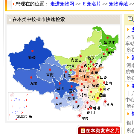
您现在的位置：
走进宠物网
>>
Ｅ宠名片
>>
宠物养殖
>
在本类中按省市快速检索
本苗
车站
所
河
质蝴
所
十
中
所
银
所