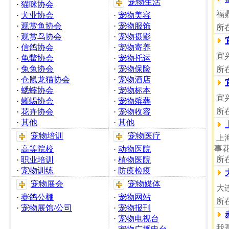
宠物生活
·
猫咪协会
福
·
犬业协会
·
宠物美容
·
观赏鱼协会
·
宠物服饰
所
·
观赏鸟协会
·
宠物摄影
·
信鸽协会
·
宠物寄养
宜
·
龟鳖协会
·
宠物托运
·
兔兔协会
·
宠物保险
所
·
仓鼠龙猫协会
·
宠物酒店
·
蟋蟀协会
·
宠物标本
宜
·
蜥蜴协会
·
宠物殡葬
所
·
花卉协会
·
宠物收容
·
其他
·
其他
宠物培训
宠物医疗
上
事
·
高等院校
·
动物医院
所
·
职业培训
·
植物医院
·
宠物训练
·
防疫检疫
宠物展会
宠物媒体
大
·
赛鸽公棚
·
宠物网站
所
·
宠物展馆/公司
·
宠物报刊
·
宠物电视台
我