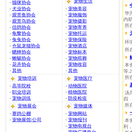
宠物生活
·
猫咪协会
·
犬业协会
·
宠物美容
华
·
观赏鱼协会
·
宠物服饰
内
·
观赏鸟协会
·
宠物摄影
所
·
信鸽协会
·
宠物寄养
·
龟鳖协会
·
宠物托运
·
兔兔协会
·
宠物保险
环境
·
仓鼠龙猫协会
·
宠物酒店
所
·
蟋蟀协会
·
宠物标本
·
蜥蜴协会
·
宠物殡葬
·
花卉协会
·
宠物收容
本舍
·
其他
·
其他
等.2
所
宠物培训
宠物医疗
·
高等院校
·
动物医院
·
职业培训
·
植物医院
汤兴
·
宠物训练
·
防疫检疫
四
所
宠物展会
宠物媒体
·
赛鸽公棚
·
宠物网站
·
宠物展馆/公司
·
宠物报刊
本
·
宠物电视台
利