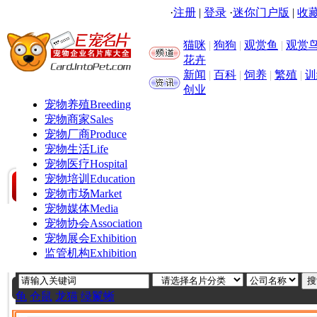
·
注册
|
登录
·
迷你门户版
|
收藏
猫咪
|
狗狗
|
观赏鱼
|
观赏
花卉
新闻
|
百科
|
饲养
|
繁殖
|
训
创业
宠物养殖
Breeding
宠物商家
Sales
宠物厂商
Produce
宠物生活
Life
宠物医疗
Hospital
宠物培训
Education
宠物市场
Market
宠物媒体
Media
宠物协会
Association
宠物展会
Exhibition
监管机构
Exhibition
龟
仓鼠
龙猫
绿鬣蜥