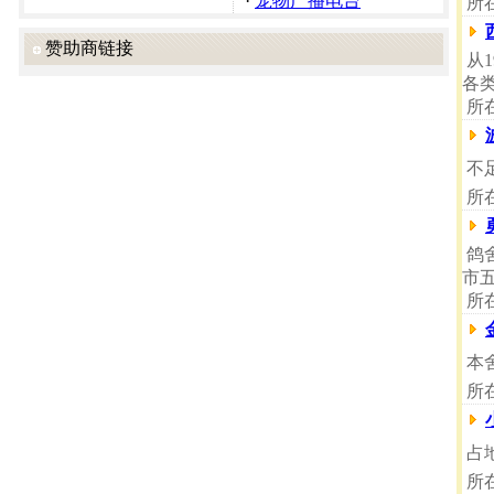
·
宠物广播电台
所
赞助商链接
从1
各
所
不足
所
鸽舍
市五
所
本
所
占地
所