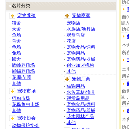
所
名片分类
宠物养殖
宠物商家
自
·
猫舍
·
宠物店
掺
·
犬舍
·
水族店/渔具店
所
·
鱼场
·
观赏鸟店
·
鸟舍
·
花店
本舍
·
龟场
·
宠物食品/饲料
所
·
兔场
·
宠物用品
·
鼠舍
·
宠物药品/器械
·
蟋蟀养殖场
·
创业加盟机构
三
·
蜥蜴养殖场
·
其他
所
·
花圃/苗圃
宠物厂商
·
其他
·
猫狗用品
宠物市场
傲
·
水族器材/渔具
堂
·
猫狗市场
·
观赏鸟用品
所
·
花鸟鱼虫市场
·
宠物食品/饲料
·
其他
·
宠物药品/器械
·
花木园林产品
宠物协会
本
·
其他
·
动物保护协会
所