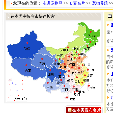
您现在的位置：
走进宠物网
>>
Ｅ宠名片
>>
宠物养殖
>
在本类中按省市快速检索
常年
所
专
鹦
所
本
力2
所
本
天