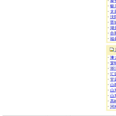
·
泰
·
银
·
太
·
沈
·
晋
·
湖
·
合
·
福
·
澳
·
宠
·
浙
·
汇
·
甘
·
山
·
山
·
山
·
高
·
河