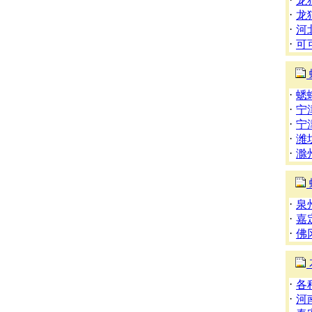
龙
·
龙
·
河
·
可
·
蟋
·
宁
·
宁
·
潍
·
滁
·
泉
·
嘉
·
佛
·
各
·
河