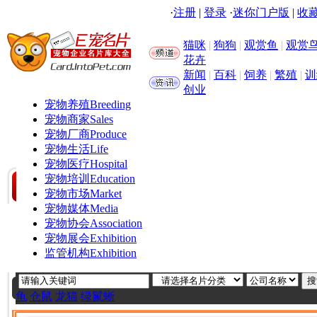
·
注册
|
登录
·
迷你门户版
|
收藏
猫咪
|
狗狗
|
观赏鱼
|
观赏
花卉
新闻
|
百科
|
饲养
|
繁殖
|
训
创业
宠物养殖
Breeding
宠物商家
Sales
宠物厂商
Produce
宠物生活
Life
宠物医疗
Hospital
宠物培训
Education
宠物市场
Market
宠物媒体
Media
宠物协会
Association
宠物展会
Exhibition
监管机构
Exhibition
龟
仓鼠
龙猫
绿鬣蜥