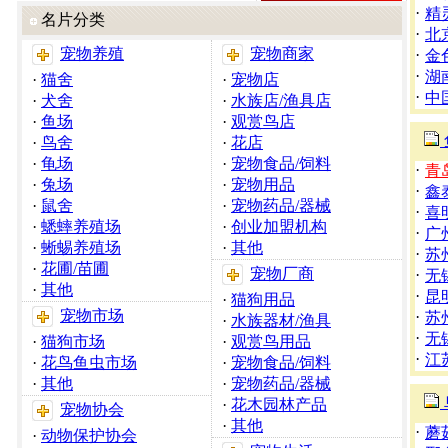
·
精
名片分类
·
北
宠物养殖
宠物商家
·
金
·
湖
·
猫舍
·
宠物店
·
中
·
犬舍
·
水族店/渔具店
·
鱼场
·
观赏鸟店
·
鸟舍
·
花店
·
龟场
·
宠物食品/饲料
·
青
·
兔场
·
宠物用品
·
鑫
·
鼠舍
·
宠物药品/器械
·
喜
·
蟋蟀养殖场
·
创业加盟机构
·
广
·
蜥蜴养殖场
·
其他
·
苏
·
花圃/苗圃
宠物厂商
·
无
·
其他
·
昆
·
猫狗用品
宠物市场
·
苏
·
水族器材/渔具
·
无
·
猫狗市场
·
观赏鸟用品
·
江
·
花鸟鱼虫市场
·
宠物食品/饲料
·
其他
·
宠物药品/器械
·
花木园林产品
宠物协会
·
其他
·
蘑
·
动物保护协会