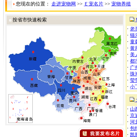
您现在的位置：
走进宠物网
>>
Ｅ宠名片
>>
宠物养殖
按省市快速检索
·
老
·
猫
·
童
·
黄
·
美
·
都
·
广
·
珠
·
莹
·
小
·
山
·
京
·
河
·
包
·
凯