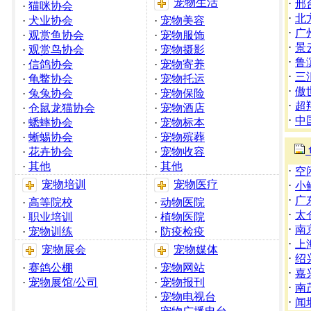
宠物生活
·
邢
·
猫咪协会
·
北
·
犬业协会
·
宠物美容
·
广
·
观赏鱼协会
·
宠物服饰
·
景
·
观赏鸟协会
·
宠物摄影
·
鲁
·
信鸽协会
·
宠物寄养
·
三
·
龟鳖协会
·
宠物托运
·
傲
·
兔兔协会
·
宠物保险
·
超
·
仓鼠龙猫协会
·
宠物酒店
·
中
·
蟋蟀协会
·
宠物标本
·
蜥蜴协会
·
宠物殡葬
·
花卉协会
·
宠物收容
·
其他
·
其他
·
空
宠物培训
宠物医疗
·
小
·
广
·
高等院校
·
动物医院
·
太
·
职业培训
·
植物医院
·
南
·
宠物训练
·
防疫检疫
·
上
宠物展会
宠物媒体
·
绍
·
赛鸽公棚
·
宠物网站
·
嘉
·
宠物展馆/公司
·
宠物报刊
·
南
·
宠物电视台
·
闻