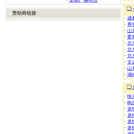
·
宠物广播电台
赞助商链接
·
成
·
养
·
山
·
爱
·
北
·
北
·
北
·
文
·
山
·
湖
·
快
·
电
·
龙
·
龙
·
龙
·
龙
·