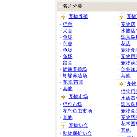
名片分类
宠物养殖
宠物
·
猫舍
·
宠物店
·
犬舍
·
水族店
·
鱼场
·
观赏鸟
·
鸟舍
·
花店
·
龟场
·
宠物食
·
兔场
·
宠物用
·
鼠舍
·
宠物药
·
蟋蟀养殖场
·
创业加
·
蜥蜴养殖场
·
其他
·
花圃/苗圃
宠物
·
其他
·
猫狗用
宠物市场
·
水族器
·
猫狗市场
·
观赏鸟
·
花鸟鱼虫市场
·
宠物食
·
其他
·
宠物药
·
花木园
宠物协会
·
其他
·
动物保护协会