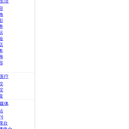
生活
容
饰
影
养
运
险
店
本
葬
容
医疗
院
院
疫
媒体
站
刊
视台