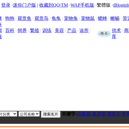
|
登录
·
迷你门户版
|
收藏到QQ/TM
·
WAP手机版
·
繁體版
·
iBloginf
咪
|
狗狗
|
观赏鱼
|
观赏鸟
|
龟龟
|
宠物兔
|
宠物鼠
|
蟋蟀
|
蜥蜴
|
异
卉
闻
|
百科
|
饲养
|
繁殖
|
训练
|
美容
|
产品
|
诊所
|
供求
|
商
业
库
关键字:
波斯猫
暹逻猫
博美犬
萨