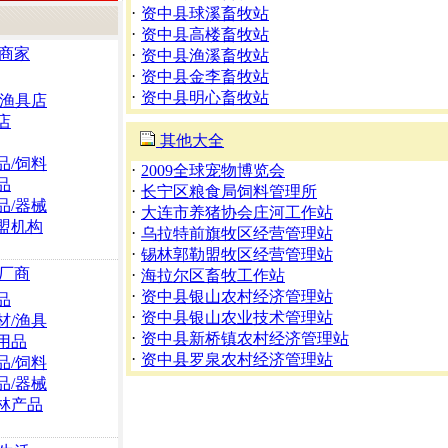
·
资中县球溪畜牧站
·
资中县高楼畜牧站
商家
·
资中县渔溪畜牧站
·
资中县金李畜牧站
·
资中县明心畜牧站
/渔具店
店
其他大全
品/饲料
·
2009全球宠物博览会
品
·
长宁区粮食局饲料管理所
品/器械
·
大连市养猪协会庄河工作站
盟机构
·
乌拉特前旗牧区经营管理站
·
锡林郭勒盟牧区经营管理站
厂商
·
海拉尔区畜牧工作站
·
资中县银山农村经济管理站
品
·
资中县银山农业技术管理站
材/渔具
·
资中县新桥镇农村经济管理站
用品
·
资中县罗泉农村经济管理站
品/饲料
品/器械
林产品