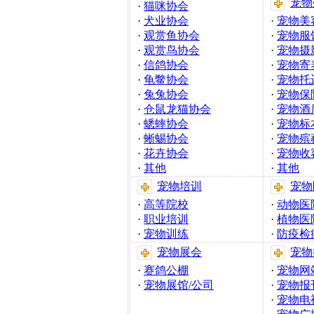
宠物
·
猫咪协会
·
犬业协会
·
宠物美
·
观赏鱼协会
·
宠物服
·
观赏鸟协会
·
宠物摄
·
信鸽协会
·
宠物寄
·
龟鳖协会
·
宠物托
·
兔兔协会
·
宠物保
·
仓鼠龙猫协会
·
宠物酒
·
蟋蟀协会
·
宠物标
·
蜥蜴协会
·
宠物殡
·
花卉协会
·
宠物收
·
其他
·
其他
宠物培训
宠物
·
高等院校
·
动物医
·
职业培训
·
植物医
·
宠物训练
·
防疫检
宠物展会
宠物
·
赛鸽公棚
·
宠物网
·
宠物展馆/公司
·
宠物报
·
宠物电