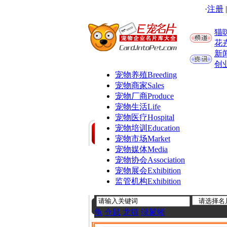
·
注册
猫
花
新
创
宠物养殖
Breeding
宠物商家
Sales
宠物厂商
Produce
宠物生活
Life
宠物医疗
Hospital
宠物培训
Education
宠物市场
Market
宠物媒体
Media
宠物协会
Association
宠物展会
Exhibition
监管机构
Exhibition
龟
仓鼠
龙猫
绿鬣蜥