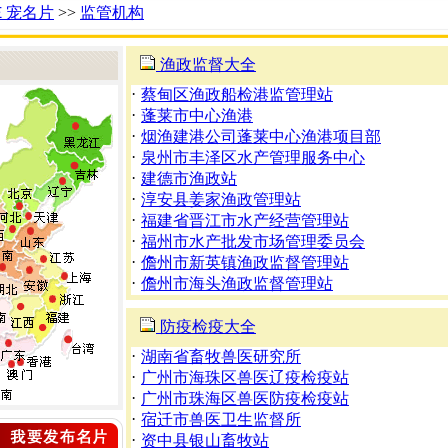
Ｅ宠名片
>>
监管机构
渔政监督大全
·
蔡甸区渔政船检港监管理站
·
蓬莱市中心渔港
·
烟渔建港公司蓬莱中心渔港项目部
·
泉州市丰泽区水产管理服务中心
·
建德市渔政站
·
淳安县姜家渔政管理站
·
福建省晋江市水产经营管理站
·
福州市水产批发市场管理委员会
·
儋州市新英镇渔政监督管理站
·
儋州市海头渔政监督管理站
防疫检疫大全
·
湖南省畜牧兽医研究所
·
广州市海珠区兽医辽疫检疫站
·
广州市珠海区兽医防疫检疫站
·
宿迁市兽医卫生监督所
·
资中县银山畜牧站