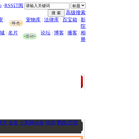
o
·
RSS订阅
高级搜索
宠
|
宠物库
|
法律库
|
百宝箱
|
影
院
城
|
名片
论坛
|
博客
|
播客
|
相
册
摩犬
金鱼
七彩神仙鱼
信鸽
鹦鹉
巴西