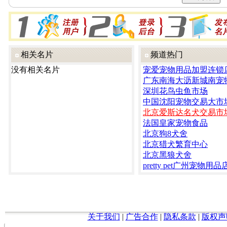
相关名片
频道热门
没有相关名片
宠爱宠物用品加盟连锁
广东南海大沥新城南宠
深圳花鸟虫鱼市场
中国沈阳宠物交易大市
北京爱斯达名犬交易市
法国皇家宠物食品
北京狗8犬舍
北京猎犬繁育中心
北京黑狼犬舍
pretty pet广州宠物用品
关于我们
|
广告合作
|
隐私条款
|
版权声