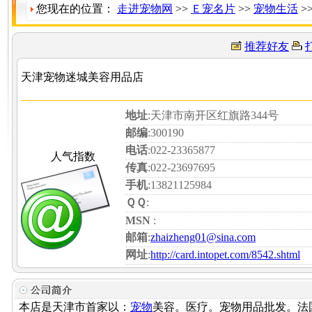
您现在的位置：
走进宠物网
>>
Ｅ宠名片
>>
宠物生活
>
推荐好友
天津宠物迷城美容用品店
地址
:天津市南开区红旗路344号
邮编
:300190
电话
:022-23365877
人气指数
传真
:022-23697695
手机
:13821125984
ＱＱ
:
MSN
:
邮箱
:
zhaizheng01@sina.com
网址
:
http://card.intopet.com/8542.shtml
本店是天津市首家以：
宠物
美容。医疗。宠物用品批发。法