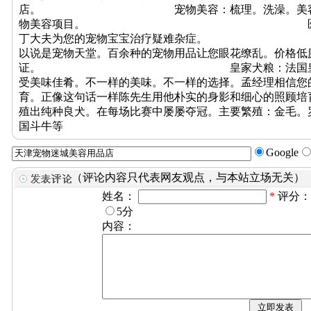
店。 宠物美容：梳理。洗澡。美容。修剪。
物美容项目。 医疗保健：聘请相
丁大夫为您的宠物宝宝治疗疑难
以说是宠物天堂。百余种的宠物用品让您眼花缭乱。价格低
证。 皇家犬粮：法国皇家犬粮（天津
受美味佳肴。不一样的美味。不一样的选择。孟经理相信您
育。正像这句话一样陈先生用他朴实的身影和细心的照顾培
殖出纯种良犬。在每场比赛中屡屡夺冠。主要繁殖：金毛。
国斗牛等
Google
（评论内容只代表网友观点，与本站立场无关）
姓名：
*
评分
5分
内容：