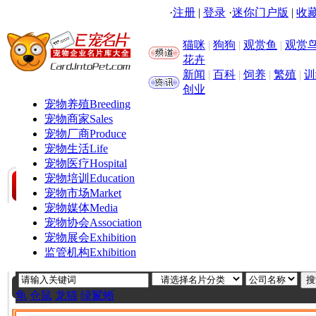
·
注册
|
登录
·
迷你门户版
|
收藏
猫咪
|
狗狗
|
观赏鱼
|
观赏
花卉
新闻
|
百科
|
饲养
|
繁殖
|
训
创业
宠物养殖
Breeding
宠物商家
Sales
宠物厂商
Produce
宠物生活
Life
宠物医疗
Hospital
宠物培训
Education
宠物市场
Market
宠物媒体
Media
宠物协会
Association
宠物展会
Exhibition
监管机构
Exhibition
龟
仓鼠
龙猫
绿鬣蜥