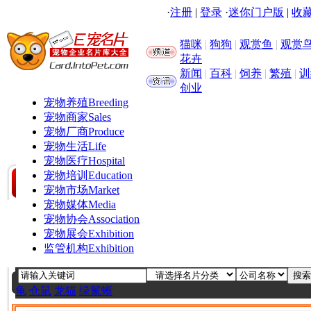
·
注册
|
登录
·
迷你门户版
|
收藏
猫咪
|
狗狗
|
观赏鱼
|
观赏
花卉
新闻
|
百科
|
饲养
|
繁殖
|
训
创业
宠物养殖
Breeding
宠物商家
Sales
宠物厂商
Produce
宠物生活
Life
宠物医疗
Hospital
宠物培训
Education
宠物市场
Market
宠物媒体
Media
宠物协会
Association
宠物展会
Exhibition
监管机构
Exhibition
龟
仓鼠
龙猫
绿鬣蜥