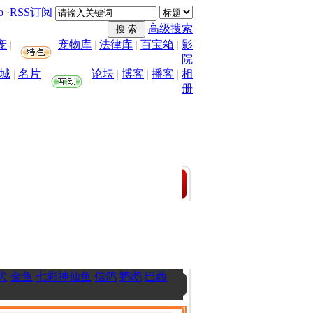
o
·
RSS订阅
高级搜索
宠
|
宠物库
|
法律库
|
百宝箱
|
影
院
城
|
名片
论坛
|
博客
|
播客
|
相
册
犬
金鱼
七彩神仙鱼
信鸽
鹦鹉
巴西