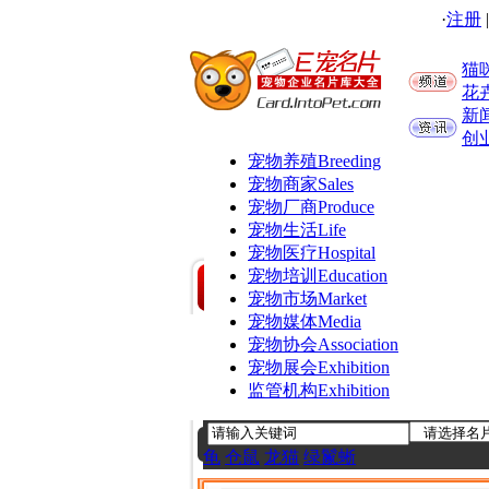
·
注册
猫
花
新
创
宠物养殖
Breeding
宠物商家
Sales
宠物厂商
Produce
宠物生活
Life
宠物医疗
Hospital
宠物培训
Education
宠物市场
Market
宠物媒体
Media
宠物协会
Association
宠物展会
Exhibition
监管机构
Exhibition
龟
仓鼠
龙猫
绿鬣蜥