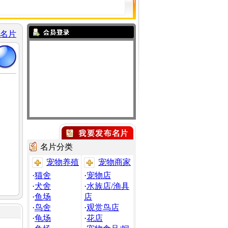
名片
名片分类
宠物养殖
宠物商家
·
猫舍
·
宠物店
·
犬舍
·
水族店/渔具
·
鱼场
店
·
鸟舍
·
观赏鸟店
·
龟场
·
花店