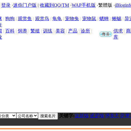
|
登录
·
迷你门户版
|
收藏到QQ/TM
·
WAP手机版
·
繁體版
·
iBloginf
咪
|
狗狗
|
观赏鱼
|
观赏鸟
|
龟龟
|
宠物兔
|
宠物鼠
|
蟋蟀
|
蜥蜴
|
异
卉
闻
|
百科
|
饲养
|
繁殖
|
训练
|
美容
|
产品
|
诊所
|
供求
|
商
业
库
关键字:
波斯猫
暹逻猫
博美犬
萨摩