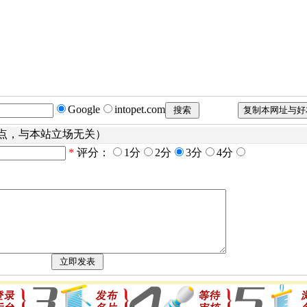
Google
intopet.com
点，与本站立场无关）
*
评分：
1分
2分
3分
4分