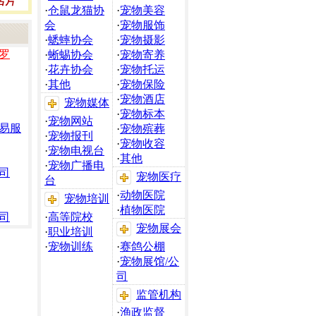
·
仓鼠龙猫协
·
宠物美容
会
·
宠物服饰
·
蟋蟀协会
·
宠物摄影
罗
·
蜥蜴协会
·
宠物寄养
·
花卉协会
·
宠物托运
·
其他
·
宠物保险
·
宠物酒店
宠物媒体
·
宠物标本
·
宠物网站
易服
·
宠物殡葬
·
宠物报刊
·
宠物收容
·
宠物电视台
·
其他
·
宠物广播电
司
宠物医疗
台
·
动物医院
宠物培训
·
植物医院
司
·
高等院校
宠物展会
·
职业培训
·
宠物训练
·
赛鸽公棚
·
宠物展馆/公
司
监管机构
·
渔政监督