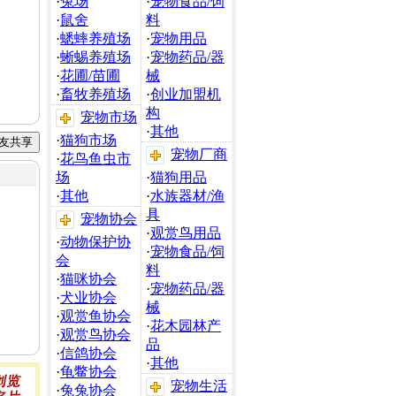
·
兔场
·
宠物食品/饲
·
鼠舍
料
·
蟋蟀养殖场
·
宠物用品
·
蜥蜴养殖场
·
宠物药品/器
·
花圃/苗圃
械
·
畜牧养殖场
·
创业加盟机
构
宠物市场
·
其他
·
猫狗市场
宠物厂商
·
花鸟鱼虫市
场
·
猫狗用品
·
其他
·
水族器材/渔
具
宠物协会
·
观赏鸟用品
·
动物保护协
·
宠物食品/饲
会
料
·
猫咪协会
·
宠物药品/器
·
犬业协会
械
·
观赏鱼协会
·
花木园林产
·
观赏鸟协会
品
·
信鸽协会
·
其他
·
龟鳖协会
宠物生活
·
兔兔协会