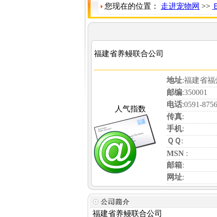
您现在的位置：
走进宠物网
>>
福建省养鳗联合公司
地址
:福建省
邮编
:350001
电话
:0591-875
人气指数
传真
:
手机
:
ＱＱ
:
MSN
:
邮箱
:
网址
:
福建省养鳗联合公司