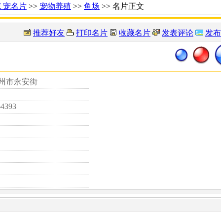
Ｅ宠名片
>>
宠物养殖
>>
鱼场
>> 名片正文
推荐好友
打印名片
收藏名片
发表评论
发布
福州市永安街
64393