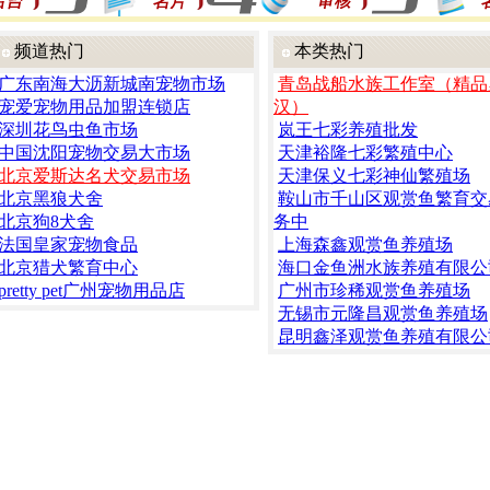
频道热门
本类热门
广东南海大沥新城南宠物市场
青岛战船水族工作室（精品
宠爱宠物用品加盟连锁店
汉）
深圳花鸟虫鱼市场
岚王七彩养殖批发
中国沈阳宠物交易大市场
天津裕隆七彩繁殖中心
北京爱斯达名犬交易市场
天津保义七彩神仙繁殖场
北京黑狼犬舍
鞍山市千山区观赏鱼繁育交
北京狗8犬舍
务中
法国皇家宠物食品
上海森鑫观赏鱼养殖场
北京猎犬繁育中心
海口金鱼洲水族养殖有限公
pretty pet广州宠物用品店
广州市珍稀观赏鱼养殖场
无锡市元隆昌观赏鱼养殖场
昆明鑫泽观赏鱼养殖有限公