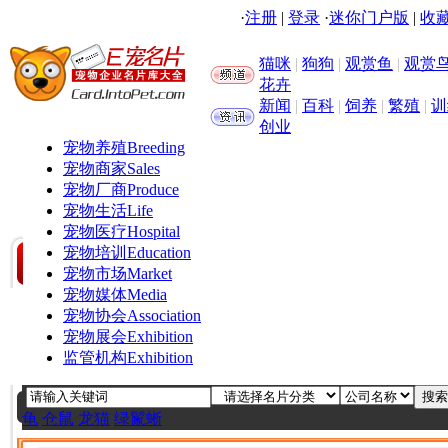
·
注册
|
登录
·
迷你门户版
|
收藏
猫咪
|
狗狗
|
观赏鱼
|
观赏
花卉
新闻
|
百科
|
饲养
|
繁殖
|
训
创业
宠物养殖
Breeding
宠物商家
Sales
宠物厂商
Produce
宠物生活
Life
宠物医疗
Hospital
宠物培训
Education
宠物市场
Market
宠物媒体
Media
宠物协会
Association
宠物展会
Exhibition
监管机构
Exhibition
龟
仓鼠
龙猫
绿鬣蜥