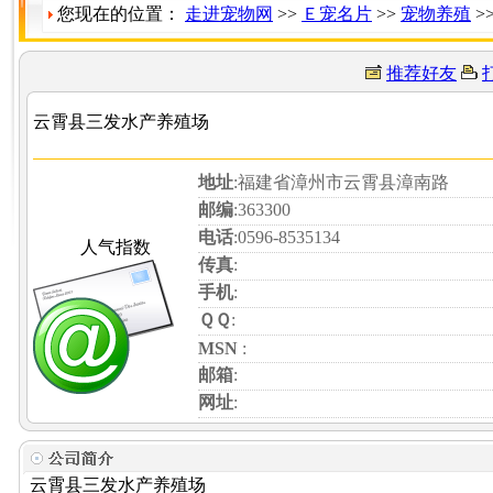
您现在的位置：
走进宠物网
>>
Ｅ宠名片
>>
宠物养殖
>
推荐好友
云霄县三发水产养殖场
地址
:福建省漳州市云霄县漳南路
邮编
:363300
电话
:0596-8535134
人气指数
传真
:
手机
:
ＱＱ
:
MSN
:
邮箱
:
网址
:
云霄县三发水产养殖场