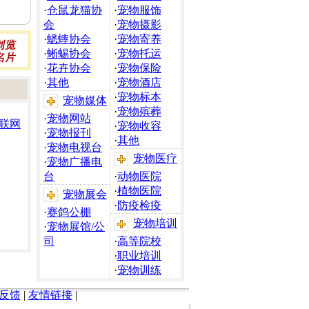
·
仓鼠龙猫协
·
宠物服饰
会
·
宠物摄影
·
蟋蟀协会
·
宠物寄养
·
蜥蜴协会
·
宠物托运
·
花卉协会
·
宠物保险
·
其他
·
宠物酒店
·
宠物标本
宠物媒体
·
宠物殡葬
·
宠物网站
联网
·
宠物收容
·
宠物报刊
·
其他
·
宠物电视台
宠物医疗
·
宠物广播电
台
·
动物医院
·
植物医院
宠物展会
·
防疫检疫
·
赛鸽公棚
宠物培训
·
宠物展馆/公
司
·
高等院校
·
职业培训
·
宠物训练
反馈
|
友情链接
|