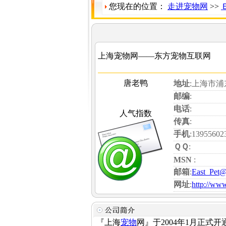
您现在的位置：
走进宠物网
>>
上海宠物网——东方宠物互联网
唐老鸭
地址
:上海市
邮编
:
电话
:
人气指数
传真
:
手机
:13955602
ＱＱ
:
MSN
:
邮箱
:
East_Pet@
网址
:
http://www
『上海
宠物
网』于2004年1月正