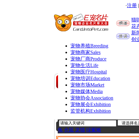
·
注册
猫
花
新
创
宠物养殖
Breeding
宠物商家
Sales
宠物厂商
Produce
宠物生活
Life
宠物医疗
Hospital
宠物培训
Education
宠物市场
Market
宠物媒体
Media
宠物协会
Association
宠物展会
Exhibition
监管机构
Exhibition
龟
仓鼠
龙猫
绿鬣蜥