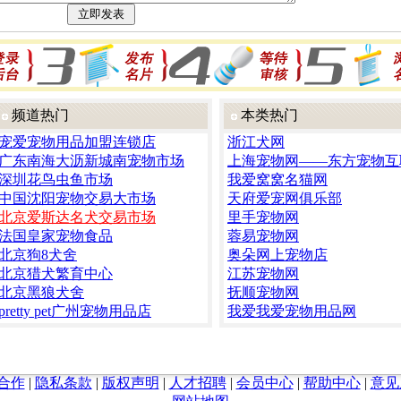
频道热门
本类热门
宠爱宠物用品加盟连锁店
浙江犬网
广东南海大沥新城南宠物市场
上海宠物网——东方宠物互
深圳花鸟虫鱼市场
我爱窝窝名猫网
中国沈阳宠物交易大市场
天府爱宠网俱乐部
北京爱斯达名犬交易市场
里手宠物网
法国皇家宠物食品
蓉易宠物网
北京狗8犬舍
奥朵网上宠物店
北京猎犬繁育中心
江苏宠物网
北京黑狼犬舍
抚顺宠物网
pretty pet广州宠物用品店
我爱我爱宠物用品网
合作
|
隐私条款
|
版权声明
|
人才招聘
|
会员中心
|
帮助中心
|
意见