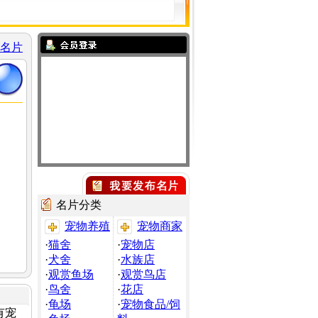
名片
名片分类
宠物养殖
宠物商家
·
猫舍
·
宠物店
·
犬舍
·
水族店
·
观赏鱼场
·
观赏鸟店
·
鸟舍
·
花店
·
龟场
·
宠物食品/饲
有宠