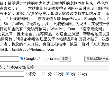
目！希望通过本站的努力能为上海地区的宠物养护带来一些色彩
大家喜欢：） 本站由部分宠物爱护者利用业余时间设计制作
有不足，请提出宝贵的意见，希望大家多多支持本站的发展，我
宠物网』 — 东方宠物互联 http://Www。ShanghaiPet。O
hanghaiPet。Org发起，以『上海宠物网』为龙头，实现统一
前加盟的有『无锡宠物网』WuxiPet。Com、『南京宠物网』
传新闻、发表文章、推出论题、推荐商品，欢迎企业加盟，帮助各地宠友
编辑斑竹，请务必参看论坛里关于本站情况和加盟要求贴子，决
』者，将您的个人介绍、身份证扫描件，以及一份对『东方宠物
ights888@hotmail。com
Google
intopet.com
点，与本站立场无关）
*
评分：
1分
2分
3分
4分