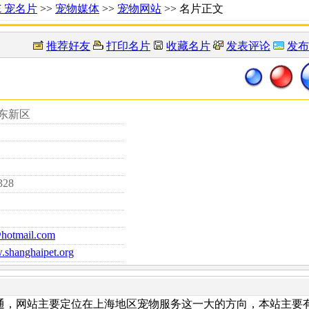
Ｅ宠名片
>>
宠物媒体
>>
宠物网站
>> 名片正文
推荐好友
打印名片
收藏名片
发表评论
发布
浦东新区
328
hotmail.com
.shanghaipet.org
式开通，网站主要定位在上海地区宠物服务这一大的方向，本站主要