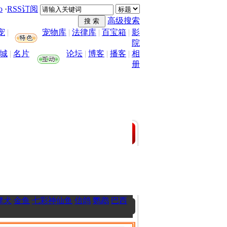
o
·
RSS订阅
高级搜索
宠
|
宠物库
|
法律库
|
百宝箱
|
影
院
城
|
名片
论坛
|
博客
|
播客
|
相
册
摩犬
金鱼
七彩神仙鱼
信鸽
鹦鹉
巴西