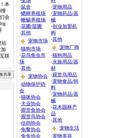
·
兔场
料
！本
·
鼠舍
·
宠物用品
和维
·
蟋蟀养殖场
·
宠物药品/器
们会
·
蜥蜴养殖场
械
rg
·
花圃/苗圃
·
创业加盟机
界
·
其他
构
·
其他
宠物市场
建站
宠物厂商
·
猫狗市场
定加
·
花鸟鱼虫市
·
猫狗用品
互联
场
·
水族用品/器
·
其他
材
·
观赏鸟用品
宠物协会
·
宠物食品/饲
·
动物保护协
料
会
·
宠物药品/器
·
猫咪协会
械
·
犬业协会
·
花木园林产
·
观赏鱼协会
品
·
观赏鸟协会
·
其他
·
信鸽协会
宠物生活
·
龟鳖协会
·
兔兔协会
·
宠物美容