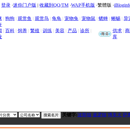
|
登录
·
迷你门户版
|
收藏到QQ/TM
·
WAP手机版
·
繁體版
·
iBloginf
咪
|
狗狗
|
观赏鱼
|
观赏鸟
|
龟龟
|
宠物兔
|
宠物鼠
|
蟋蟀
|
蜥蜴
|
异
卉
闻
|
百科
|
饲养
|
繁殖
|
训练
|
美容
|
产品
|
诊所
|
供求
|
商
业
库
关键字:
波斯猫
暹逻猫
博美犬
萨