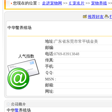
您现在的位置：
走进宠物网
>>
Ｅ宠名片
>>
宠物养殖
>
推荐好友
中华鳖养殖场
地址
:广东省东莞市常平镇金美
邮编
:
电话
:0769-83913848
人气指数
传真
:
手机
:
ＱＱ
:
MSN
:
邮箱
:
网址
:
中华
鳖
养殖场