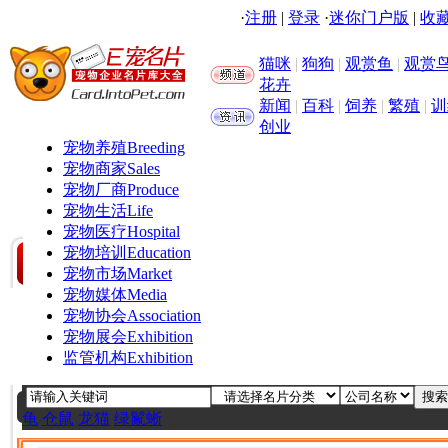
·
注册
|
登录
·
迷你门户版
|
收藏
猫咪
|
狗狗
|
观赏鱼
|
观赏
花卉
新闻
|
百科
|
饲养
|
繁殖
|
训
创业
宠物养殖
Breeding
宠物商家
Sales
宠物厂商
Produce
宠物生活
Life
宠物医疗
Hospital
宠物培训
Education
宠物市场
Market
宠物媒体
Media
宠物协会
Association
宠物展会
Exhibition
监管机构
Exhibition
龟
仓鼠
龙猫
绿鬣蜥