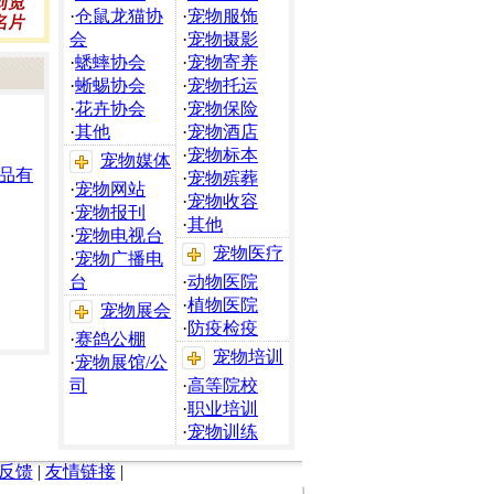
·
仓鼠龙猫协
·
宠物服饰
会
·
宠物摄影
·
蟋蟀协会
·
宠物寄养
·
蜥蜴协会
·
宠物托运
·
花卉协会
·
宠物保险
·
其他
·
宠物酒店
·
宠物标本
宠物媒体
品有
·
宠物殡葬
·
宠物网站
·
宠物收容
·
宠物报刊
·
其他
·
宠物电视台
宠物医疗
·
宠物广播电
台
·
动物医院
·
植物医院
宠物展会
·
防疫检疫
·
赛鸽公棚
宠物培训
·
宠物展馆/公
司
·
高等院校
·
职业培训
·
宠物训练
反馈
|
友情链接
|