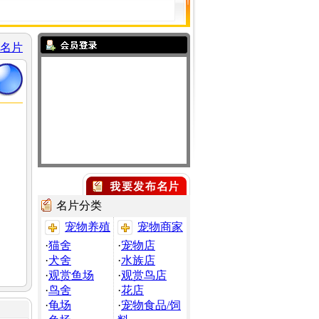
名片
名片分类
宠物养殖
宠物商家
·
猫舍
·
宠物店
·
犬舍
·
水族店
·
观赏鱼场
·
观赏鸟店
·
鸟舍
·
花店
·
龟场
·
宠物食品/饲