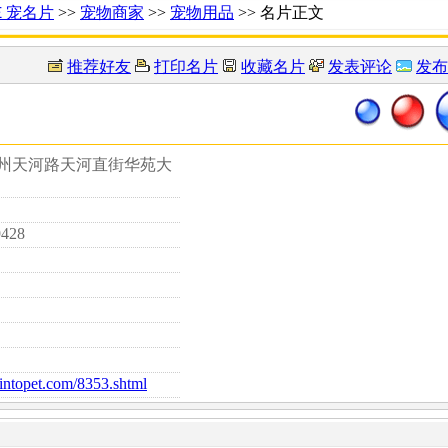
Ｅ宠名片
>>
宠物商家
>>
宠物用品
>> 名片正文
推荐好友
打印名片
收藏名片
发表评论
发布
广州天河路天河直街华苑大
9428
d.intopet.com/8353.shtml