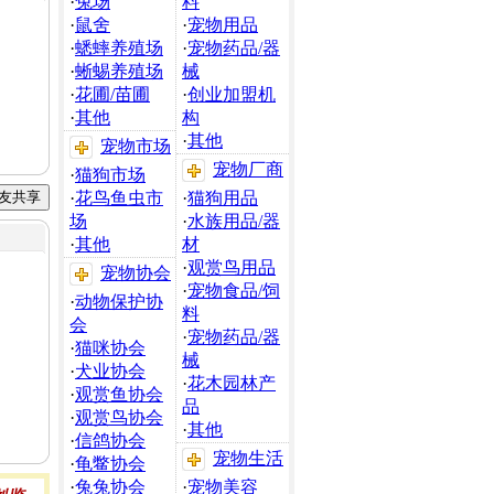
·
兔场
料
·
鼠舍
·
宠物用品
·
蟋蟀养殖场
·
宠物药品/器
·
蜥蜴养殖场
械
·
花圃/苗圃
·
创业加盟机
·
其他
构
·
其他
宠物市场
宠物厂商
·
猫狗市场
·
花鸟鱼虫市
·
猫狗用品
场
·
水族用品/器
·
其他
材
·
观赏鸟用品
宠物协会
·
宠物食品/饲
·
动物保护协
料
会
·
宠物药品/器
·
猫咪协会
械
·
犬业协会
·
花木园林产
·
观赏鱼协会
品
·
观赏鸟协会
·
其他
·
信鸽协会
宠物生活
·
龟鳖协会
·
兔兔协会
·
宠物美容