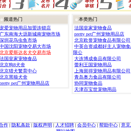
频道热门
本类热门
宠爱宠物用品加盟连锁店
法国皇家宠物食品
广东南海大沥新城南宠物市场
pretty pet广州宠物用品店
深圳花鸟虫鱼市场
北京欧誉宠物食品有限公司
中国沈阳宠物交易大市场
中英合资成都好主人宠物食
北京爱斯达名犬交易市场
限公
法国皇家宠物食品
大连博成食品有限公司
北京狗8犬舍
蕾利王国宠物用品
北京猎犬繁育中心
上海斑得宠物用品有限公司
北京黑狼犬舍
青岛奥力食品有限公司
pretty pet广州宠物用品店
协同宠物食品
天津百宝世宠物用品
合作
|
隐私条款
|
版权声明
|
人才招聘
|
会员中心
|
帮助中心
|
意见