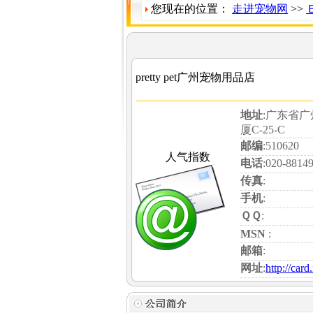
您现在的位置：
走进宠物网
>>
pretty pet广州宠物用品店
地址
:广东省
厦C-25-C
邮编
:510620
人气指数
电话
:020-8814
传真
:
手机
:
ＱＱ
:
MSN
:
邮箱
:
网址
:
http://car