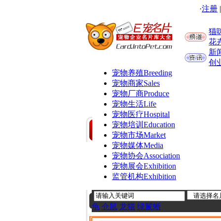
·
注册
猫
花
新
创
宠物养殖
Breeding
宠物商家
Sales
宠物厂商
Produce
宠物生活
Life
宠物医疗
Hospital
宠物培训
Education
宠物市场
Market
宠物媒体
Media
宠物协会
Association
宠物展会
Exhibition
监管机构
Exhibition
龟
仓鼠
龙猫
绿鬣蜥