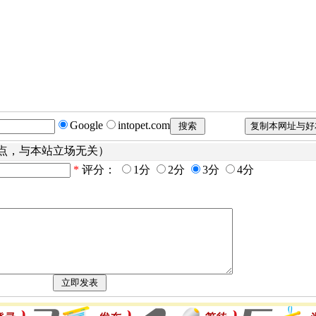
Google
intopet.com
点，与本站立场无关）
*
评分：
1分
2分
3分
4分