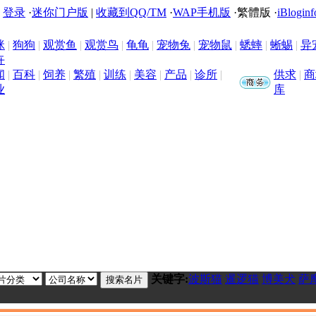
|
登录
·
迷你门户版
|
收藏到QQ/TM
·
WAP手机版
·
繁體版
·
iBloginf
咪
|
狗狗
|
观赏鱼
|
观赏鸟
|
龟龟
|
宠物兔
|
宠物鼠
|
蟋蟀
|
蜥蜴
|
异
卉
闻
|
百科
|
饲养
|
繁殖
|
训练
|
美容
|
产品
|
诊所
|
供求
|
商
业
库
关键字:
波斯猫
暹逻猫
博美犬
萨