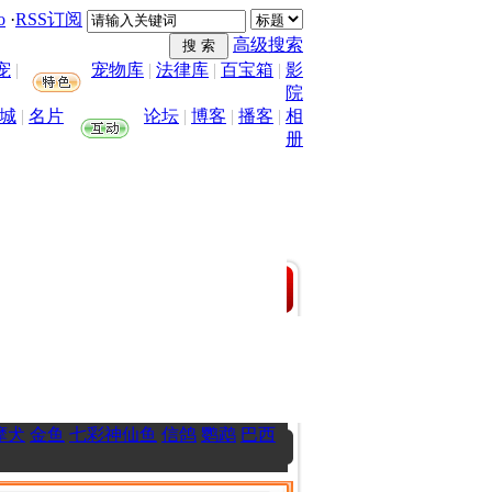
o
·
RSS订阅
高级搜索
宠
|
宠物库
|
法律库
|
百宝箱
|
影
院
城
|
名片
论坛
|
博客
|
播客
|
相
册
摩犬
金鱼
七彩神仙鱼
信鸽
鹦鹉
巴西