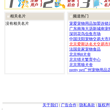
相关名片
频道热门
没有相关名片
宠爱宠物用品加盟连锁
广东南海大沥新城南宠
深圳花鸟虫鱼市场
中国沈阳宠物交易大市
北京爱斯达名犬交易市
法国皇家宠物食品
北京狗8犬舍
北京猎犬繁育中心
北京黑狼犬舍
pretty pet广州宠物用品
关于我们
|
广告合作
|
隐私条款
|
版权声