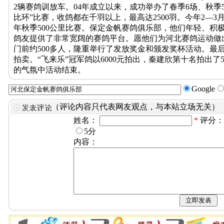
2辆赛鸽训放车。04年成立以来，成功举办了春季6场、秋季5场
比环”比赛，收鸽都在千羽以上，最高达2500羽。今年2—3月份
年秋季500公里比赛。保定金帆赛鸽俱乐部，他们年轻、积
鸽友提供了非常宽阔的赛鸽平台。愿他们为河北赛鸽运动做出
门前约500多人，隆重举行了发放奖金和颁发奖杯活动。最后
拍卖。“飞来乐”冠军鸽以6000元拍出，秦建欣第十名拍出了
的气氛中活动结束。
Google
（评论内容只代表网友观点，与本站立场无关）
姓名：
*
评分
5分
内容：