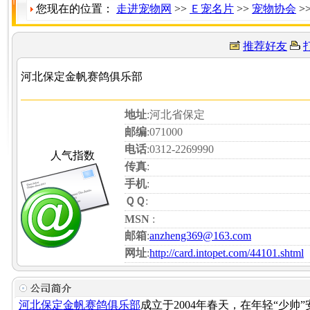
您现在的位置：
走进宠物网
>>
Ｅ宠名片
>>
宠物协会
>
推荐好友
河北保定金帆赛鸽俱乐部
地址
:河北省保定
邮编
:071000
电话
:0312-2269990
人气指数
传真
:
手机
:
ＱＱ
:
MSN
:
邮箱
:
anzheng369@163.com
网址
:
http://card.intopet.com/44101.shtml
河北保定金帆赛鸽俱乐部
成立于2004年春天，在年轻“少帅