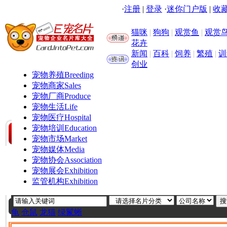
·
注册
|
登录
·
迷你门户版
|
收藏
猫咪
|
狗狗
|
观赏鱼
|
观赏
花卉
新闻
|
百科
|
饲养
|
繁殖
|
训
创业
宠物养殖
Breeding
宠物商家
Sales
宠物厂商
Produce
宠物生活
Life
宠物医疗
Hospital
宠物培训
Education
宠物市场
Market
宠物媒体
Media
宠物协会
Association
宠物展会
Exhibition
监管机构
Exhibition
龟
仓鼠
龙猫
绿鬣蜥