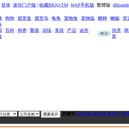
|
登录
·
迷你门户版
|
收藏到QQ/TM
·
WAP手机版
·
繁體版
·
iBloginf
咪
|
狗狗
|
观赏鱼
|
观赏鸟
|
龟龟
|
宠物兔
|
宠物鼠
|
蟋蟀
|
蜥蜴
|
异
卉
闻
|
百科
|
饲养
|
繁殖
|
训练
|
美容
|
产品
|
诊所
|
供求
|
商
业
库
关键字:
波斯猫
暹逻猫
博美犬
萨