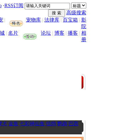
o
·
RSS订阅
高级搜索
宠
|
宠物库
|
法律库
|
百宝箱
|
影
院
城
|
名片
论坛
|
博客
|
播客
|
相
册
摩犬
金鱼
七彩神仙鱼
信鸽
鹦鹉
巴西