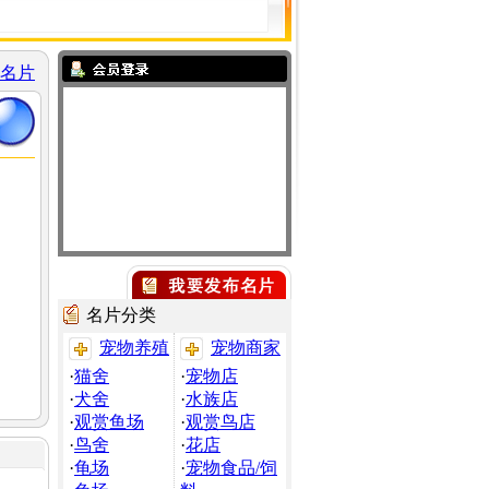
名片
名片分类
宠物养殖
宠物商家
·
猫舍
·
宠物店
·
犬舍
·
水族店
·
观赏鱼场
·
观赏鸟店
·
鸟舍
·
花店
·
龟场
·
宠物食品/饲