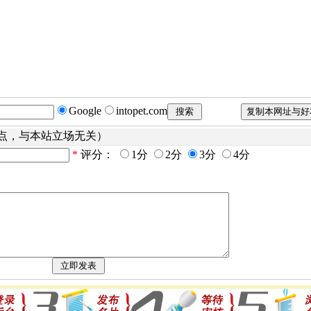
Google
intopet.com
点，与本站立场无关）
*
评分：
1分
2分
3分
4分