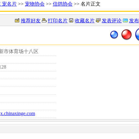
Ｅ宠名片
>>
宠物协会
>>
信鸽协会
>> 名片正文
推荐好友
打印名片
收藏名片
发表评论
发布
阜新市体育场十八区
128
xgx.chinaxinge.com