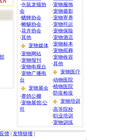
·
仓鼠龙猫协
·
宠物服饰
会
·
宠物摄影
·
蟋蟀协会
·
宠物寄养
·
蜥蜴协会
·
宠物托运
·
花卉协会
·
宠物保险
·
其他
·
宠物酒店
·
宠物标本
宠物媒体
·
宠物殡葬
·
宠物网站
部
·
宠物收容
·
宠物报刊
·
其他
·
宠物电视台
宠物医疗
·
宠物广播电
台
·
动物医院
·
植物医院
宠物展会
·
防疫检疫
·
赛鸽公棚
宠物培训
·
宠物展馆/公
司
·
高等院校
·
职业培训
·
宠物训练
反馈
|
友情链接
|