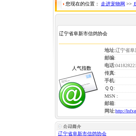
您现在的位置：
走进宠物网
>>
辽宁省阜新市信鸽协会
地址
:辽宁省
邮编
:
电话
:04182822
人气指数
传真
:
手机
:
ＱＱ
:
MSN
:
邮箱
:
网址
:
http://lnf
辽宁省阜新
市信鸽协会