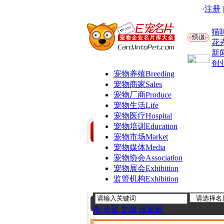
·
注册
猫
花
新
创
宠物养殖
Breeding
宠物商家
Sales
宠物厂商
Produce
宠物生活
Life
宠物医疗
Hospital
宠物培训
Education
宠物市场
Market
宠物媒体
Media
宠物协会
Association
宠物展会
Exhibition
监管机构
Exhibition
龟
仓鼠
龙猫
绿鬣蜥