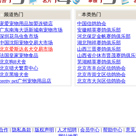
频道热门
本类热门
宠爱宠物用品加盟连锁店
中国信鸽协会
广东南海大沥新城南宠物市场
安徽精英赛鸽俱乐部
深圳花鸟虫鱼市场
河北保定金帆赛鸽俱乐部
中国沈阳宠物交易大市场
湖北翔祥赛鸽俱乐部
北京爱斯达名犬交易市场
山西三晋赛鸽俱乐部
法国皇家宠物食品
山西省介休市晋茂赛鸽俱乐
北京狗8犬舍
芜湖精英赛鸽俱乐部
北京猎犬繁育中心
北京市丰台区信鸽协会
北京黑狼犬舍
北京市崇文区信鸽协会
pretty pet广州宠物用品店
北京市大兴区信鸽协会
合作
|
隐私条款
|
版权声明
|
人才招聘
|
会员中心
|
帮助中心
|
意见