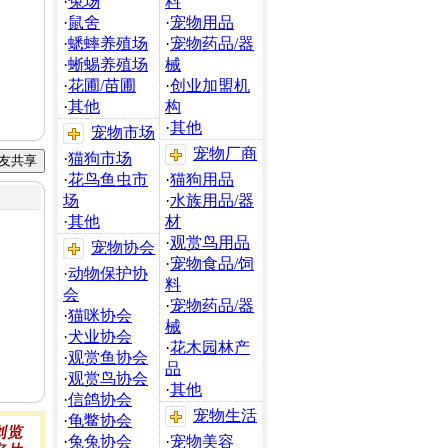
·
兔场
料
·
鼠舍
·
宠物用品
·
蟋蟀养殖场
·
宠物药品/器
·
蜥蜴养殖场
械
·
花圃/苗圃
·
创业加盟机
·
其他
构
·
其他
宠物市场
宠物厂商
·
猫狗市场
·
花鸟鱼虫市
·
猫狗用品
场
·
水族用品/器
·
其他
材
·
观赏鸟用品
宠物协会
·
宠物食品/饲
·
动物保护协
料
会
·
宠物药品/器
·
猫咪协会
械
·
犬业协会
·
花木园林产
·
观赏鱼协会
品
·
观赏鸟协会
·
其他
·
信鸽协会
宠物生活
·
龟鳖协会
·
兔兔协会
·
宠物美容