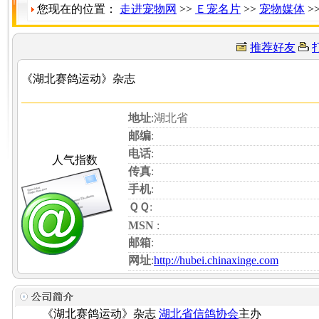
您现在的位置：
走进宠物网
>>
Ｅ宠名片
>>
宠物媒体
>
推荐好友
《湖北赛鸽运动》杂志
地址
:湖北省
邮编
:
电话
:
人气指数
传真
:
手机
:
ＱＱ
:
MSN
:
邮箱
:
网址
:
http://hubei.chinaxinge.com
《湖北赛鸽运动》杂志
湖北省信鸽协会
主办