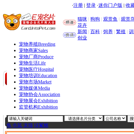
·
注册
|
登录
·
迷你门户版
|
收藏
猫咪
|
狗狗
|
观赏鱼
|
观赏
花卉
新闻
|
百科
|
饲养
|
繁殖
|
训
创业
宠物养殖
Breeding
宠物商家
Sales
宠物厂商
Produce
宠物生活
Life
宠物医疗
Hospital
宠物培训
Education
宠物市场
Market
宠物媒体
Media
宠物协会
Association
宠物展会
Exhibition
监管机构
Exhibition
龟
仓鼠
龙猫
绿鬣蜥