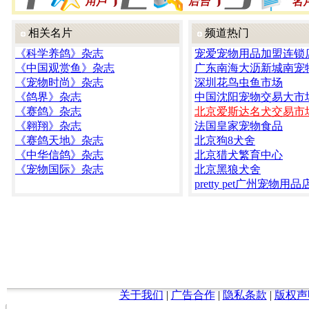
相关名片
频道热门
《科学养鸽》杂志
宠爱宠物用品加盟连锁
《中国观赏鱼》杂志
广东南海大沥新城南宠
《宠物时尚》杂志
深圳花鸟虫鱼市场
《鸽界》杂志
中国沈阳宠物交易大市
《赛鸽》杂志
北京爱斯达名犬交易市
《翱翔》杂志
法国皇家宠物食品
《赛鸽天地》杂志
北京狗8犬舍
《中华信鸽》杂志
北京猎犬繁育中心
《宠物国际》杂志
北京黑狼犬舍
pretty pet广州宠物用品
关于我们
|
广告合作
|
隐私条款
|
版权声