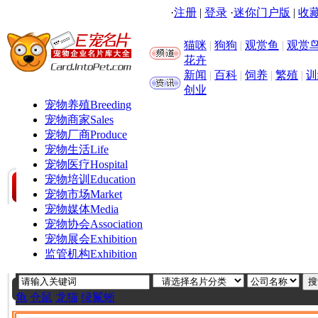
·
注册
|
登录
·
迷你门户版
|
收藏
猫咪
|
狗狗
|
观赏鱼
|
观赏
花卉
新闻
|
百科
|
饲养
|
繁殖
|
训
创业
宠物养殖
Breeding
宠物商家
Sales
宠物厂商
Produce
宠物生活
Life
宠物医疗
Hospital
宠物培训
Education
宠物市场
Market
宠物媒体
Media
宠物协会
Association
宠物展会
Exhibition
监管机构
Exhibition
龟
仓鼠
龙猫
绿鬣蜥