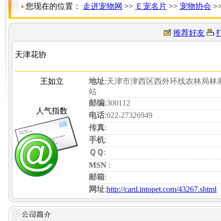
您现在的位置：
走进宠物网
>>
Ｅ宠名片
>>
宠物协会
>
推荐好友
天津花协
王如立
地址
:天津市津西区西外环线农林局林
站
邮编
:300112
人气指数
电话
:022-27326949
传真
:
手机
:
ＱＱ
:
MSN
:
邮箱
:
网址
:
http://card.intopet.com/43267.shtml