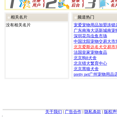
相关名片
频道热门
没有相关名片
宠爱宠物用品加盟连锁
广东南海大沥新城南宠
深圳花鸟虫鱼市场
中国沈阳宠物交易大市
北京爱斯达名犬交易市
法国皇家宠物食品
北京狗8犬舍
北京猎犬繁育中心
北京黑狼犬舍
pretty pet广州宠物用品
关于我们
|
广告合作
|
隐私条款
|
版权声