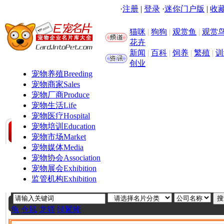
·
注册
|
登录
·
迷你门户版
|
收藏
猫咪
|
狗狗
|
观赏鱼
|
观赏
花卉
新闻
|
百科
|
饲养
|
繁殖
|
训
创业
宠物养殖
Breeding
宠物商家
Sales
宠物厂商
Produce
宠物生活
Life
宠物医疗
Hospital
宠物培训
Education
宠物市场
Market
宠物媒体
Media
宠物协会
Association
宠物展会
Exhibition
监管机构
Exhibition
龟
仓鼠
龙猫
绿鬣蜥