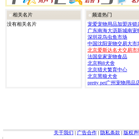
相关名片
频道热门
没有相关名片
宠爱宠物用品加盟连锁
广东南海大沥新城南宠
深圳花鸟虫鱼市场
中国沈阳宠物交易大市
北京爱斯达名犬交易市
法国皇家宠物食品
北京狗8犬舍
北京猎犬繁育中心
北京黑狼犬舍
pretty pet广州宠物用品
关于我们
|
广告合作
|
隐私条款
|
版权声