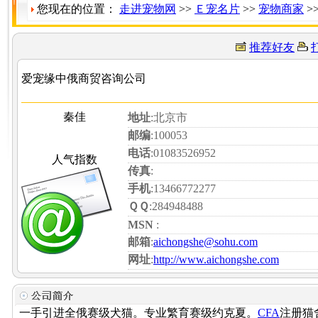
您现在的位置：
走进宠物网
>>
Ｅ宠名片
>>
宠物商家
>
推荐好友
爱宠缘中俄商贸咨询公司
秦佳
地址
:北京市
邮编
:100053
电话
:01083526952
人气指数
传真
:
手机
:13466772277
ＱＱ
:284948488
MSN
:
邮箱
:
aichongshe@sohu.com
网址
:
http://www.aichongshe.com
一手引进全俄赛级犬猫。专业繁育赛级约克夏。
CFA
注册猫