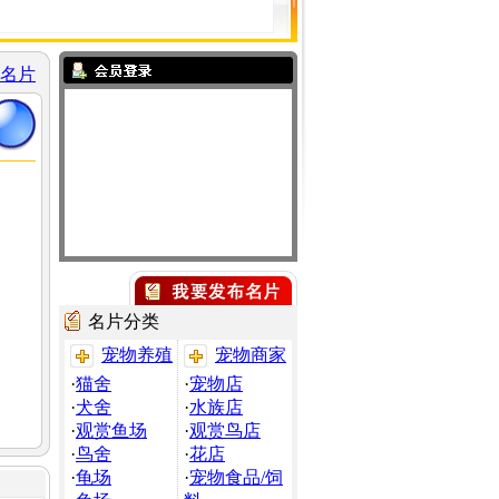
名片
名片分类
宠物养殖
宠物商家
·
猫舍
·
宠物店
·
犬舍
·
水族店
·
观赏鱼场
·
观赏鸟店
·
鸟舍
·
花店
·
龟场
·
宠物食品/饲