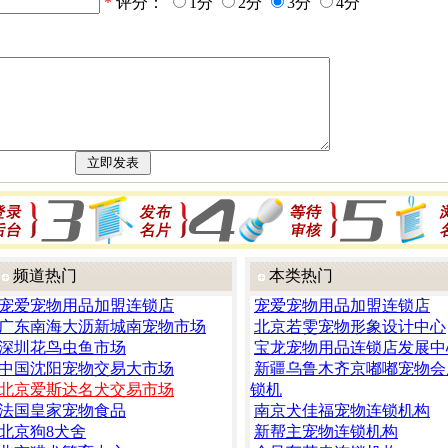
*
评分：
1分
2分
3分
4分
频道热门
本类热门
宠爱宠物用品加盟连锁店
宠爱宠物用品加盟连锁店
广东南海大沥新城南宠物市场
北京若雯宠物形象设计中心
深圳花鸟虫鱼市场
宝龙宠物用品连锁店发展中
中国沈阳宠物交易大市场
新疆乌鲁木齐京嘟嘟宠物会
北京爱斯达名犬交易市场
锁机
法国皇家宠物食品
南京犬佳福宠物连锁机构
北京狗8犬舍
新帮主宠物连锁机构