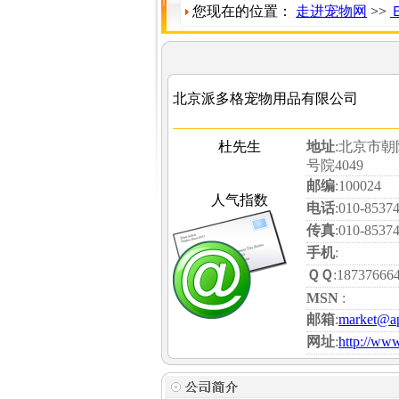
您现在的位置：
走进宠物网
>>
北京派多格宠物用品有限公司
杜先生
地址
:北京市朝
号院4049
邮编
:100024
人气指数
电话
:010-8537
传真
:010-8537
手机
:
ＱＱ
:18737666
MSN
:
邮箱
:
market@a
网址
:
http://ww