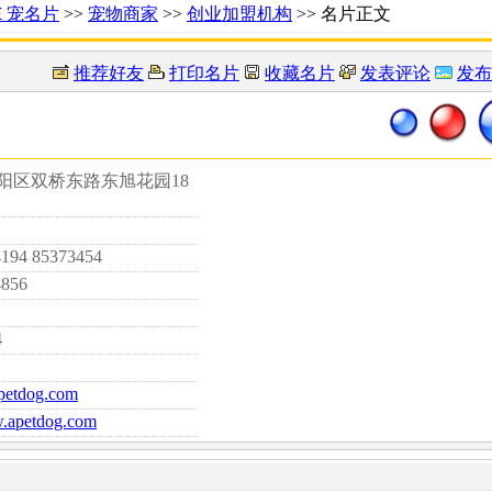
Ｅ宠名片
>>
宠物商家
>>
创业加盟机构
>> 名片正文
推荐好友
打印名片
收藏名片
发表评论
发布
阳区双桥东路东旭花园18
4194 85373454
4856
4
petdog.com
w.apetdog.com