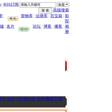
o
·
RSS订阅
高级搜索
宠
|
宠物库
|
法律库
|
百宝箱
|
影
院
城
|
名片
论坛
|
博客
|
播客
|
相
册
摩犬
金鱼
七彩神仙鱼
信鸽
鹦鹉
巴西