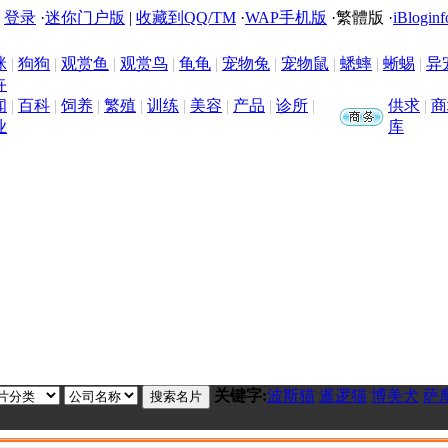
|
登录
·
迷你门户版
|
收藏到QQ/TM
·
WAP手机版
·
繁體版
·
iBloginf
咪
|
狗狗
|
观赏鱼
|
观赏鸟
|
龟龟
|
宠物兔
|
宠物鼠
|
蟋蟀
|
蜥蜴
|
异
卉
闻
|
百科
|
饲养
|
繁殖
|
训练
|
美容
|
产品
|
诊所
|
供求
|
商
业
库
关键字:
波斯猫
暹逻猫
博美犬
萨