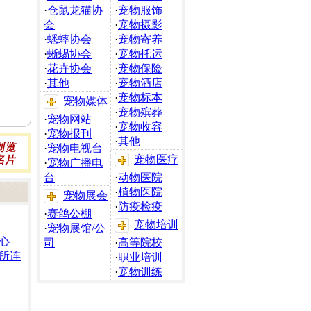
·
仓鼠龙猫协
·
宠物服饰
会
·
宠物摄影
·
蟋蟀协会
·
宠物寄养
·
蜥蜴协会
·
宠物托运
·
花卉协会
·
宠物保险
·
其他
·
宠物酒店
·
宠物标本
宠物媒体
·
宠物殡葬
·
宠物网站
·
宠物收容
·
宠物报刊
·
其他
·
宠物电视台
宠物医疗
·
宠物广播电
台
·
动物医院
·
植物医院
宠物展会
·
防疫检疫
·
赛鸽公棚
宠物培训
·
宠物展馆/公
心
司
·
高等院校
所连
·
职业培训
·
宠物训练