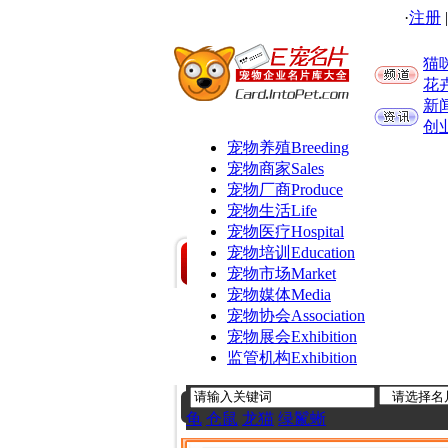
·
注册
猫
花
新
创
宠物养殖
Breeding
宠物商家
Sales
宠物厂商
Produce
宠物生活
Life
宠物医疗
Hospital
宠物培训
Education
宠物市场
Market
宠物媒体
Media
宠物协会
Association
宠物展会
Exhibition
监管机构
Exhibition
龟
仓鼠
龙猫
绿鬣蜥