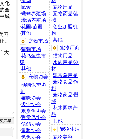
·
兔场
料
文化
·
鼠舍
·
宠物用品
的全
·
蟋蟀养殖场
·
宠物药品/器
中城
·
蜥蜴养殖场
械
·
花圃/苗圃
·
创业加盟机
·
其他
构
美容
·
其他
证。
宠物市场
宠物厂商
·
猫狗市场
广大
·
花鸟鱼虫市
·
猫狗用品
场
·
水族用品/器
·
其他
材
·
观赏鸟用品
宠物协会
·
宠物食品/饲
·
动物保护协
料
会
·
宠物药品/器
·
猫咪协会
械
·
犬业协会
·
花木园林产
·
观赏鱼协会
品
·
观赏鸟协会
·
其他
·
信鸽协会
宠物生活
·
龟鳖协会
·
兔兔协会
·
宠物美容