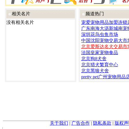
相关名片
频道热门
没有相关名片
宠爱宠物用品加盟连锁
广东南海大沥新城南宠
深圳花鸟虫鱼市场
中国沈阳宠物交易大市
北京爱斯达名犬交易市
法国皇家宠物食品
北京狗8犬舍
北京猎犬繁育中心
北京黑狼犬舍
pretty pet广州宠物用品
关于我们
|
广告合作
|
隐私条款
|
版权声