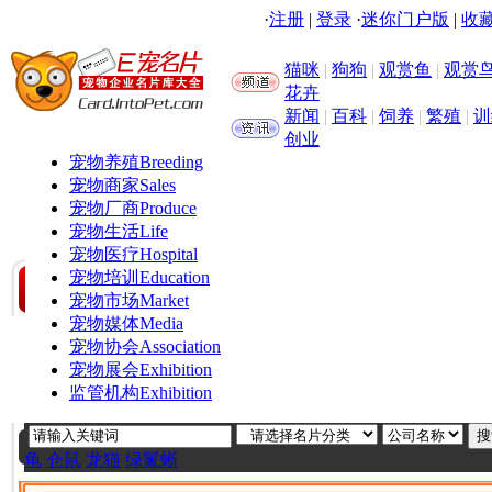
·
注册
|
登录
·
迷你门户版
|
收藏
猫咪
|
狗狗
|
观赏鱼
|
观赏
花卉
新闻
|
百科
|
饲养
|
繁殖
|
训
创业
宠物养殖
Breeding
宠物商家
Sales
宠物厂商
Produce
宠物生活
Life
宠物医疗
Hospital
宠物培训
Education
宠物市场
Market
宠物媒体
Media
宠物协会
Association
宠物展会
Exhibition
监管机构
Exhibition
龟
仓鼠
龙猫
绿鬣蜥