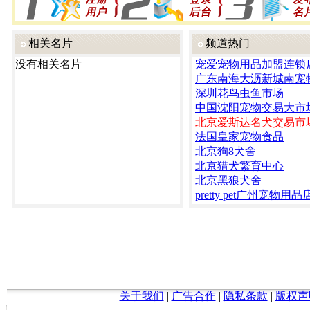
相关名片
频道热门
没有相关名片
宠爱宠物用品加盟连锁
广东南海大沥新城南宠
深圳花鸟虫鱼市场
中国沈阳宠物交易大市
北京爱斯达名犬交易市
法国皇家宠物食品
北京狗8犬舍
北京猎犬繁育中心
北京黑狼犬舍
pretty pet广州宠物用品
关于我们
|
广告合作
|
隐私条款
|
版权声