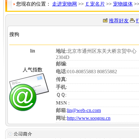
您现在的位置：
走进宠物网
>>
Ｅ宠名片
>>
宠物媒体
>
推荐好友
搜狗
lin
地址
:北京市通州区东关大桥京贸中心
2304D
邮编
:
人气指数
电话
:010-80855883 80855882
传真
:
手机
:
ＱＱ
:
MSN
:
邮箱
:
lin@web-cn.com
网址
:
http://www.soogou.cn