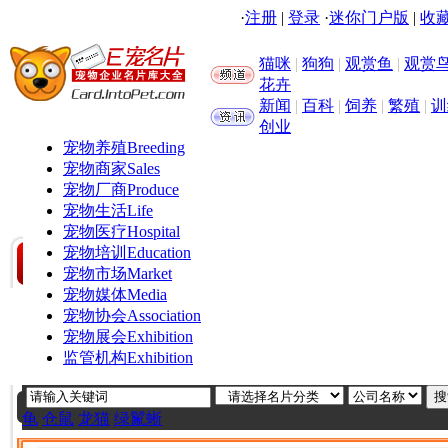
·
注册
|
登录
·
迷你门户版
|
收藏
猫咪
|
狗狗
|
观赏鱼
|
观赏
花卉
新闻
|
百科
|
饲养
|
繁殖
|
训
创业
宠物养殖
Breeding
宠物商家
Sales
宠物厂商
Produce
宠物生活
Life
宠物医疗
Hospital
宠物培训
Education
宠物市场
Market
宠物媒体
Media
宠物协会
Association
宠物展会
Exhibition
监管机构
Exhibition
龟
仓鼠
龙猫
绿鬣蜥