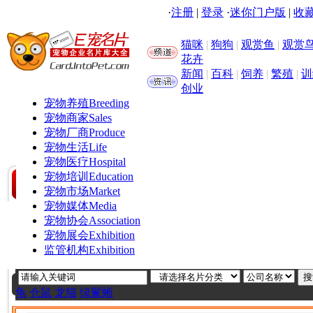
·
注册
|
登录
·
迷你门户版
|
收藏
猫咪
|
狗狗
|
观赏鱼
|
观赏
花卉
新闻
|
百科
|
饲养
|
繁殖
|
训
创业
宠物养殖
Breeding
宠物商家
Sales
宠物厂商
Produce
宠物生活
Life
宠物医疗
Hospital
宠物培训
Education
宠物市场
Market
宠物媒体
Media
宠物协会
Association
宠物展会
Exhibition
监管机构
Exhibition
龟
仓鼠
龙猫
绿鬣蜥