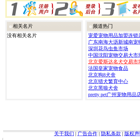
相关名片
频道热门
没有相关名片
宠爱宠物用品加盟连锁
广东南海大沥新城南宠
深圳花鸟虫鱼市场
中国沈阳宠物交易大市
北京爱斯达名犬交易市
法国皇家宠物食品
北京狗8犬舍
北京猎犬繁育中心
北京黑狼犬舍
pretty pet广州宠物用品
关于我们
|
广告合作
|
隐私条款
|
版权声