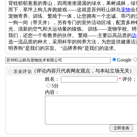
背枕郁郁葱葱的青山，四周淅淅潺潺的绿水，果树成林，绿
而下，草坪上狗儿奔跑嬉戏——这就是苏州旺山耕岛
宠物
会
宠物寄养、训练、繁殖于一体，让您拥有一个忠诚、乖巧的
一狗一间（带天井），另有专门的室外活动区域，配置多种
光、清新的空气和大运动量的锻炼。 训练——宠物学校。
我们，还您一个有教养的伙伴。 繁殖——主要以高品质的
边
选一流品质的种犬，采用科学的饲养方法，为您提供健康活泼
明养狗”是我们的宗旨。 “品牌养狗”是我们的追求。
Google
（评论内容只代表网友观点，与本站立场无关）
姓名：
*
评分
5分
内容：