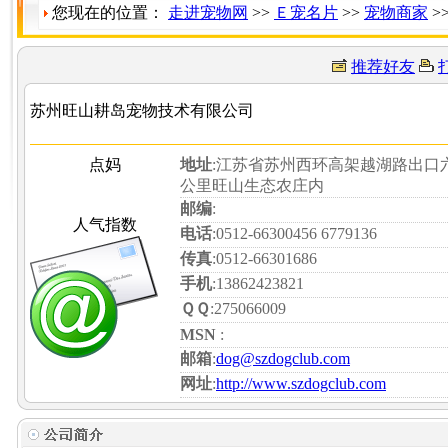
您现在的位置：
走进宠物网
>>
Ｅ宠名片
>>
宠物商家
>
推荐好友
苏州旺山耕岛宠物技术有限公司
点妈
地址
:江苏省苏州西环高架越湖路出口
公里旺山生态农庄内
邮编
:
人气指数
电话
:0512-66300456 6779136
传真
:0512-66301686
手机
:13862423821
ＱＱ
:275066009
MSN
:
邮箱
:
dog@szdogclub.com
网址
:
http://www.szdogclub.com