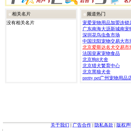
相关名片
频道热门
没有相关名片
宠爱宠物用品加盟连锁
广东南海大沥新城南宠
深圳花鸟虫鱼市场
中国沈阳宠物交易大市
北京爱斯达名犬交易市
法国皇家宠物食品
北京狗8犬舍
北京猎犬繁育中心
北京黑狼犬舍
pretty pet广州宠物用品
关于我们
|
广告合作
|
隐私条款
|
版权声