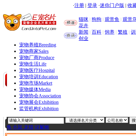
·
注册
|
登录
·
迷你门户版
|
收藏
猫咪
|
狗狗
|
观赏鱼
|
观赏
花卉
新闻
|
百科
|
饲养
|
繁殖
|
训
创业
宠物养殖
Breeding
宠物商家
Sales
宠物厂商
Produce
宠物生活
Life
宠物医疗
Hospital
宠物培训
Education
宠物市场
Market
宠物媒体
Media
宠物协会
Association
宠物展会
Exhibition
监管机构
Exhibition
龟
仓鼠
龙猫
绿鬣蜥