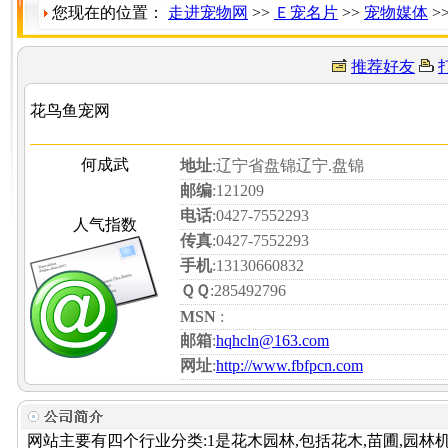
您现在的位置：
走进宠物网
>>
Ｅ宠名片
>>
宠物媒体
>
推荐好友
花鸟鱼宠网
何成武
地址
:辽宁省盘锦辽宁.盘锦
邮编
:121209
电话
:0427-7552293
人气指数
传真
:0427-7552293
手机
:13130660832
ＱＱ
:285492796
MSN
:
邮箱
:
hqhcln@163.com
网址
:
http://www.fbfpcn.com
网站主要有四个行业分类:1是花木园林,包括花木,苗圃,园林机