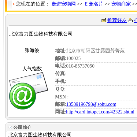
您现在的位置：
走进宠物网
>>
Ｅ宠名片
>>
宠物商家
>
推荐好友
北京富力图生物科技有限公司
张海波
地址
:北京市朝阳区甘露园芳菁苑
邮编
:100025
电话
:010-85737050
人气指数
传真
:
手机
:
ＱＱ
:
MSN
:
邮箱
:
13589196793@sohu.com
网址
:
http://card.intopet.com/42322.shtml
北京富力图生物科技有限公司