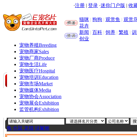
·
注册
|
登录
·
迷你门户版
|
收藏
猫咪
|
狗狗
|
观赏鱼
|
观赏
花卉
新闻
|
百科
|
饲养
|
繁殖
|
训
创业
宠物养殖
Breeding
宠物商家
Sales
宠物厂商
Produce
宠物生活
Life
宠物医疗
Hospital
宠物培训
Education
宠物市场
Market
宠物媒体
Media
宠物协会
Association
宠物展会
Exhibition
监管机构
Exhibition
龟
仓鼠
龙猫
绿鬣蜥