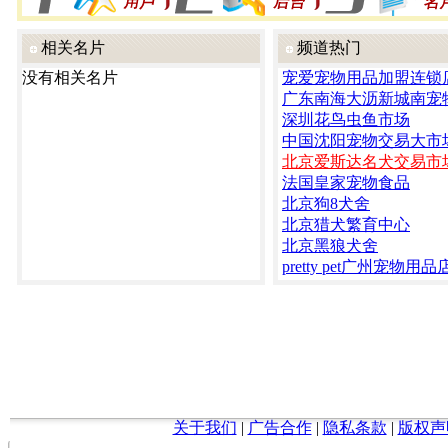
相关名片
频道热门
没有相关名片
宠爱宠物用品加盟连锁
广东南海大沥新城南宠
深圳花鸟虫鱼市场
中国沈阳宠物交易大市
北京爱斯达名犬交易市
法国皇家宠物食品
北京狗8犬舍
北京猎犬繁育中心
北京黑狼犬舍
pretty pet广州宠物用品
关于我们
|
广告合作
|
隐私条款
|
版权声