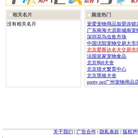
相关名片
频道热门
没有相关名片
宠爱宠物用品加盟连锁
广东南海大沥新城南宠
深圳花鸟虫鱼市场
中国沈阳宠物交易大市
北京爱斯达名犬交易市
法国皇家宠物食品
北京狗8犬舍
北京猎犬繁育中心
北京黑狼犬舍
pretty pet广州宠物用品
关于我们
|
广告合作
|
隐私条款
|
版权声