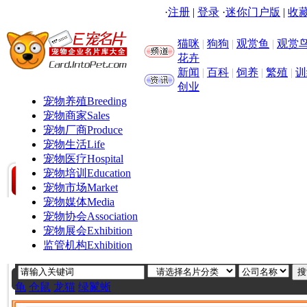
·
注册
|
登录
·
迷你门户版
|
收藏
猫咪
|
狗狗
|
观赏鱼
|
观赏
花卉
新闻
|
百科
|
饲养
|
繁殖
|
训
创业
宠物养殖
Breeding
宠物商家
Sales
宠物厂商
Produce
宠物生活
Life
宠物医疗
Hospital
宠物培训
Education
宠物市场
Market
宠物媒体
Media
宠物协会
Association
宠物展会
Exhibition
监管机构
Exhibition
龟
仓鼠
龙猫
绿鬣蜥