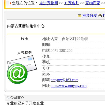
您现在的位置：
走进宠物网
>>
Ｅ宠名片
>>
宠物商家
>
推荐好友
内蒙古亚麻油销售中心
段玉
地址
:内蒙古自治区呼和浩特
邮编
:
电话
:0471-5881266
人气指数
传真
:
手机
:
ＱＱ
:
MSN
:
邮箱
:
nmymy@163.com
网址
:
http://www.nmymy.com
专业的亚麻子开发企业