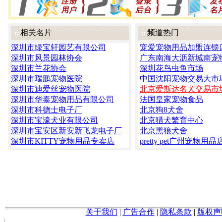
相关名片
频道热门
深圳市绿宝轩园艺有限公司
宠爱宠物用品加盟连锁
深圳市风景园林协会
广东南海大沥新城南宠
深圳市兰花协会
深圳花鸟虫鱼市场
深圳市瑞鹏宠物医院
中国沈阳宠物交易大市
深圳市迪爱丝宠物医院
北京爱斯达名犬交易市
深圳市华泰宠物用品有限公司
法国皇家宠物食品
深圳市科德士电子厂
北京狗8犬舍
深圳市宝濠犬业有限公司
北京猎犬繁育中心
深圳市宝安区新安新飞龙电子厂
北京黑狼犬舍
深圳市KITTY宠物用品专卖店
pretty pet广州宠物用品
关于我们
|
广告合作
|
隐私条款
|
版权声