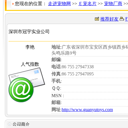
您现在的位置：
走进宠物网
>>
Ｅ宠名片
>>
宠物厂商
>
推荐好友
深圳市冠宇实业公司
李艳
地址
:广东省深圳市宝安区西乡镇西乡
头鸣乐路9号
邮编
:
人气指数
电话
:86 755 27947338
传真
:86 755 27947095
手机
:
ＱＱ
:
MSN
:
邮箱
:
网址
:
http://www.guanyutoys.com