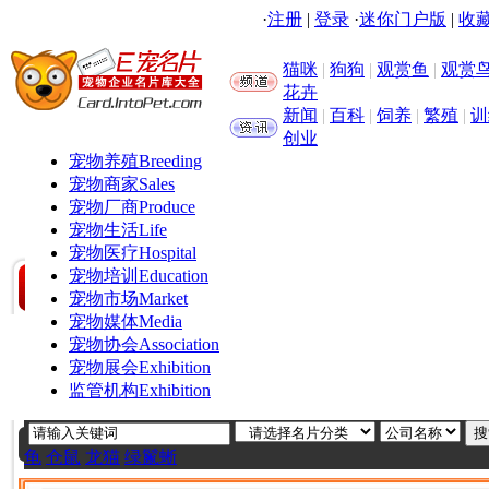
·
注册
|
登录
·
迷你门户版
|
收藏
猫咪
|
狗狗
|
观赏鱼
|
观赏
花卉
新闻
|
百科
|
饲养
|
繁殖
|
训
创业
宠物养殖
Breeding
宠物商家
Sales
宠物厂商
Produce
宠物生活
Life
宠物医疗
Hospital
宠物培训
Education
宠物市场
Market
宠物媒体
Media
宠物协会
Association
宠物展会
Exhibition
监管机构
Exhibition
龟
仓鼠
龙猫
绿鬣蜥