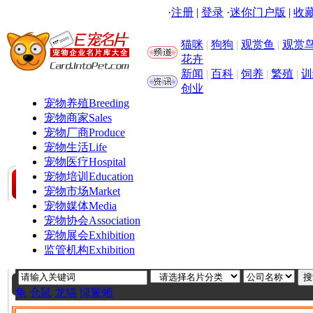
·
注册
|
登录
·
迷你门户版
|
收藏
猫咪
|
狗狗
|
观赏鱼
|
观赏
花卉
新闻
|
百科
|
饲养
|
繁殖
|
训
创业
宠物养殖
Breeding
宠物商家
Sales
宠物厂商
Produce
宠物生活
Life
宠物医疗
Hospital
宠物培训
Education
宠物市场
Market
宠物媒体
Media
宠物协会
Association
宠物展会
Exhibition
监管机构
Exhibition
龟
仓鼠
龙猫
绿鬣蜥