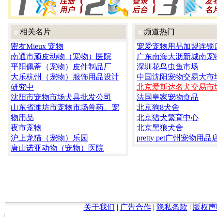
相关名片
频道热门
密友Mieux 宠物
宠爱宠物用品加盟连锁
南通市顽皮动物（宠物）医院
广东南海大沥新城南宠
平阳佩蒂（宠物）皮件制品厂
深圳花鸟虫鱼市场
大乐杭州（宠物）服饰用品设计
中国沈阳宠物交易大市
研究中
北京爱斯达名犬交易市
沈阳市宠物市场犬具批发公司
法国皇家宠物食品
山东省潍坊市宠物市场兽药、宠
北京狗8犬舍
物用品
北京猎犬繁育中心
夜市宠物
北京黑狼犬舍
沪上龙猫（宠物）乐园
pretty pet广州宠物用品
唐山诺亚动物（宠物）医院
关于我们
|
广告合作
|
隐私条款
|
版权声