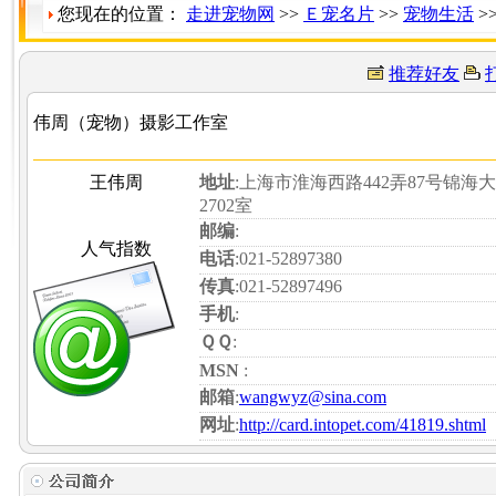
您现在的位置：
走进宠物网
>>
Ｅ宠名片
>>
宠物生活
>
推荐好友
伟周（宠物）摄影工作室
王伟周
地址
:上海市淮海西路442弄87号锦海
2702室
邮编
:
人气指数
电话
:021-52897380
传真
:021-52897496
手机
:
ＱＱ
:
MSN
:
邮箱
:
wangwyz@sina.com
网址
:
http://card.intopet.com/41819.shtml