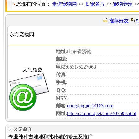
您现在的位置：
走进宠物网
>>
Ｅ宠名片
>>
宠物养殖
>
推荐好友
东方宠物园
地址
:山东省济南
邮编
:
电话
:0531-5227068
人气指数
传真
:
手机
:
ＱＱ
:
MSN
:
邮箱
:
dongfangpet@163.com
网址
:
http://card.intopet.com/40759.shtml
专业纯种吉娃娃和纯种猫的繁殖及推广