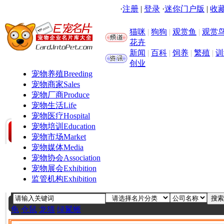
·
注册
|
登录
·
迷你门户版
|
收藏
猫咪
|
狗狗
|
观赏鱼
|
观赏
花卉
新闻
|
百科
|
饲养
|
繁殖
|
训
创业
宠物养殖
Breeding
宠物商家
Sales
宠物厂商
Produce
宠物生活
Life
宠物医疗
Hospital
宠物培训
Education
宠物市场
Market
宠物媒体
Media
宠物协会
Association
宠物展会
Exhibition
监管机构
Exhibition
龟
仓鼠
龙猫
绿鬣蜥