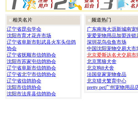
相关名片
频道热门
辽宁省昆虫学会
广东南海大沥新城南宠
沈阳市育才花卉市场
宠爱宠物用品加盟连锁
辽宁省阜新市彰武县火车头信鸽
深圳花鸟虫鱼市场
协会
中国沈阳宠物交易大市
辽宁省抚顺市信鸽协会
北京爱斯达名犬交易市
沈阳市苏家屯信鸽协会
北京黑狼犬舍
辽宁省阜新市信鸽协会
北京狗8犬舍
辽宁省北宁市信鸽协会
法国皇家宠物食品
辽宁省信鸽协会
北京猎犬繁育中心
沈阳市信鸽协会
pretty pet广州宠物用品
沈阳市法库县信鸽协会