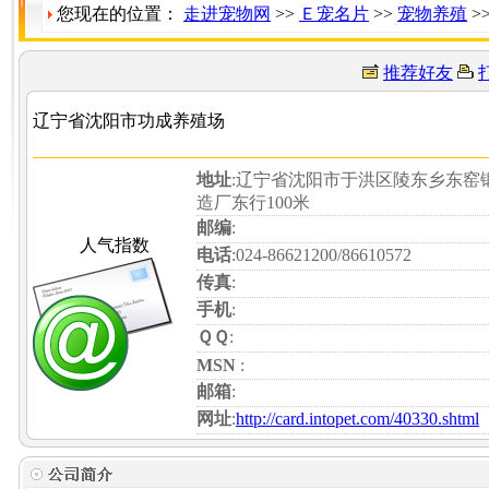
您现在的位置：
走进宠物网
>>
Ｅ宠名片
>>
宠物养殖
>
推荐好友
辽宁省沈阳市功成养殖场
地址
:辽宁省沈阳市于洪区陵东乡东窑
造厂东行100米
邮编
:
人气指数
电话
:024-86621200/86610572
传真
:
手机
:
ＱＱ
:
MSN
:
邮箱
:
网址
:
http://card.intopet.com/40330.shtml