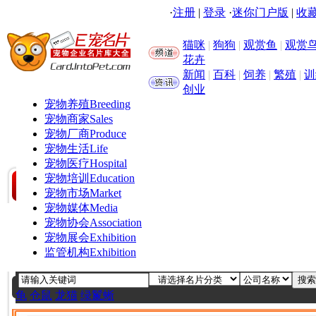
·
注册
|
登录
·
迷你门户版
|
收藏
猫咪
|
狗狗
|
观赏鱼
|
观赏
花卉
新闻
|
百科
|
饲养
|
繁殖
|
训
创业
宠物养殖
Breeding
宠物商家
Sales
宠物厂商
Produce
宠物生活
Life
宠物医疗
Hospital
宠物培训
Education
宠物市场
Market
宠物媒体
Media
宠物协会
Association
宠物展会
Exhibition
监管机构
Exhibition
龟
仓鼠
龙猫
绿鬣蜥