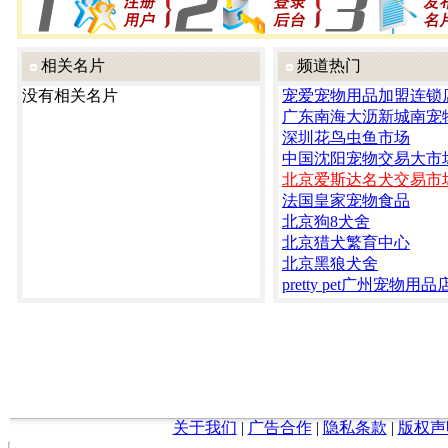
相关名片
频道热门
没有相关名片
宠爱宠物用品加盟连锁
广东南海大沥新城南宠
深圳花鸟虫鱼市场
中国沈阳宠物交易大市
北京爱斯达名犬交易市
法国皇家宠物食品
北京狗8犬舍
北京猎犬繁育中心
北京黑狼犬舍
pretty pet广州宠物用品
关于我们
|
广告合作
|
隐私条款
|
版权声