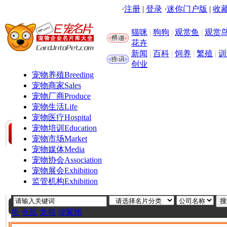
·
注册
|
登录
·
迷你门户版
|
收藏
猫咪
|
狗狗
|
观赏鱼
|
观赏
花卉
新闻
|
百科
|
饲养
|
繁殖
|
训
创业
宠物养殖
Breeding
宠物商家
Sales
宠物厂商
Produce
宠物生活
Life
宠物医疗
Hospital
宠物培训
Education
宠物市场
Market
宠物媒体
Media
宠物协会
Association
宠物展会
Exhibition
监管机构
Exhibition
龟
仓鼠
龙猫
绿鬣蜥