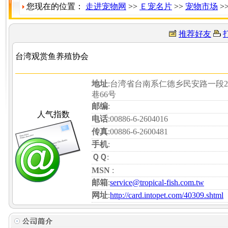
您现在的位置：
走进宠物网
>>
Ｅ宠名片
>>
宠物市场
>
推荐好友
台湾观赏鱼养殖协会
地址
:台湾省台南系仁德乡民安路一段2
巷66号
邮编
:
人气指数
电话
:00886-6-2604016
传真
:00886-6-2600481
手机
:
ＱＱ
:
MSN
:
邮箱
:
service@tropical-fish.com.tw
网址
:
http://card.intopet.com/40309.shtml