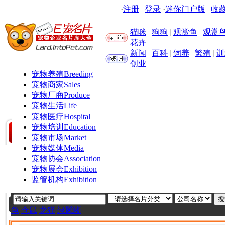
·
注册
|
登录
·
迷你门户版
|
收藏
猫咪
|
狗狗
|
观赏鱼
|
观赏
花卉
新闻
|
百科
|
饲养
|
繁殖
|
训
创业
宠物养殖
Breeding
宠物商家
Sales
宠物厂商
Produce
宠物生活
Life
宠物医疗
Hospital
宠物培训
Education
宠物市场
Market
宠物媒体
Media
宠物协会
Association
宠物展会
Exhibition
监管机构
Exhibition
龟
仓鼠
龙猫
绿鬣蜥