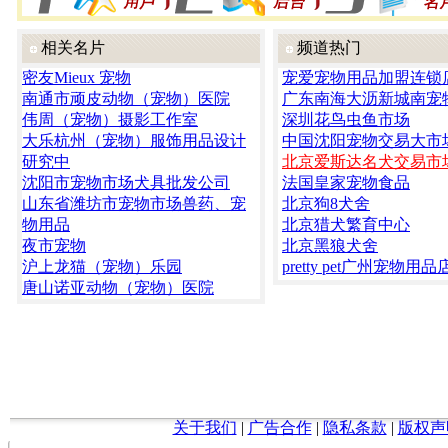
相关名片
频道热门
密友Mieux 宠物
宠爱宠物用品加盟连锁
南通市顽皮动物（宠物）医院
广东南海大沥新城南宠
伟周（宠物）摄影工作室
深圳花鸟虫鱼市场
大乐杭州（宠物）服饰用品设计
中国沈阳宠物交易大市
研究中
北京爱斯达名犬交易市
沈阳市宠物市场犬具批发公司
法国皇家宠物食品
山东省潍坊市宠物市场兽药、宠
北京狗8犬舍
物用品
北京猎犬繁育中心
夜市宠物
北京黑狼犬舍
沪上龙猫（宠物）乐园
pretty pet广州宠物用品
唐山诺亚动物（宠物）医院
关于我们
|
广告合作
|
隐私条款
|
版权声