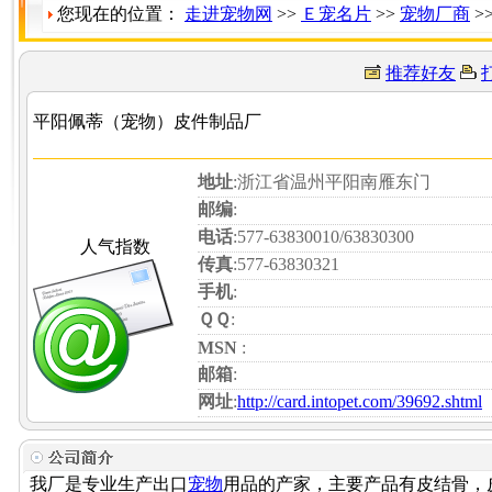
您现在的位置：
走进宠物网
>>
Ｅ宠名片
>>
宠物厂商
>
推荐好友
平阳佩蒂（宠物）皮件制品厂
地址
:浙江省温州平阳南雁东门
邮编
:
电话
:577-63830010/63830300
人气指数
传真
:577-63830321
手机
:
ＱＱ
:
MSN
:
邮箱
:
网址
:
http://card.intopet.com/39692.shtml
我厂是专业生产出口
宠物
用品的产家，主要产品有皮结骨，