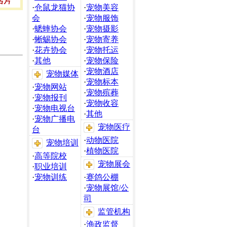
·
仓鼠龙猫协
·
宠物美容
会
·
宠物服饰
·
蟋蟀协会
·
宠物摄影
·
蜥蜴协会
·
宠物寄养
·
花卉协会
·
宠物托运
·
其他
·
宠物保险
·
宠物酒店
宠物媒体
·
宠物标本
·
宠物网站
·
宠物殡葬
·
宠物报刊
·
宠物收容
·
宠物电视台
·
其他
·
宠物广播电
宠物医疗
台
·
动物医院
宠物培训
·
植物医院
·
高等院校
宠物展会
·
职业培训
·
宠物训练
·
赛鸽公棚
·
宠物展馆/公
司
监管机构
·
渔政监督