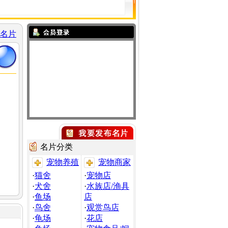
名片
名片分类
宠物养殖
宠物商家
·
猫舍
·
宠物店
·
犬舍
·
水族店/渔具
·
鱼场
店
·
鸟舍
·
观赏鸟店
·
龟场
·
花店