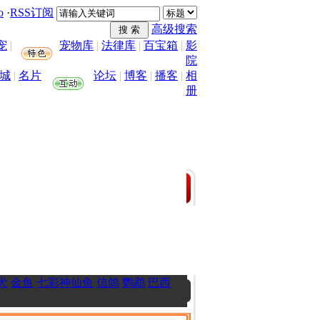
o
·
RSS订阅
高级搜索
宠
|
宠物库
|
法律库
|
百宝箱
|
影
院
城
|
名片
论坛
|
博客
|
播客
|
相
册
犬
金鱼
七彩神仙鱼
信鸽
鹦鹉
巴西