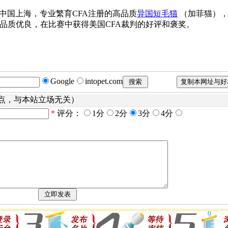
中国上海，专业繁育CFA注册的高品质
异国短毛猫
（加菲猫），
品质优良，在比赛中获得美国CFA裁判的好评和褒奖。
Google
intopet.com
点，与本站立场无关）
*
评分：
1分
2分
3分
4分