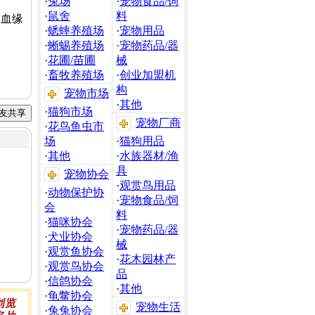
·
兔场
·
宠物食品/饲
·
鼠舍
料
血缘
·
蟋蟀养殖场
·
宠物用品
·
蜥蜴养殖场
·
宠物药品/器
·
花圃/苗圃
械
·
畜牧养殖场
·
创业加盟机
构
宠物市场
·
其他
·
猫狗市场
宠物厂商
·
花鸟鱼虫市
场
·
猫狗用品
·
其他
·
水族器材/渔
具
宠物协会
·
观赏鸟用品
·
动物保护协
·
宠物食品/饲
会
料
·
猫咪协会
·
宠物药品/器
·
犬业协会
械
·
观赏鱼协会
·
花木园林产
·
观赏鸟协会
品
·
信鸽协会
·
其他
·
龟鳖协会
宠物生活
·
兔兔协会