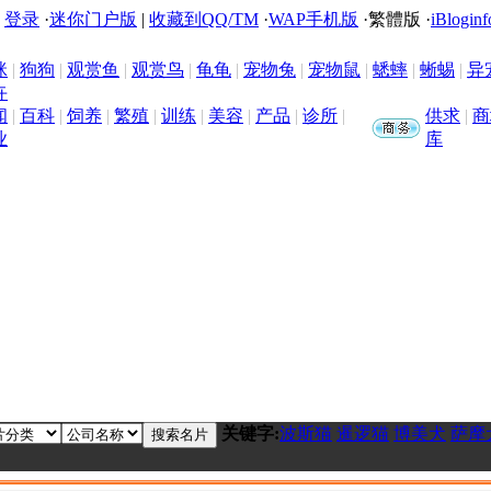
|
登录
·
迷你门户版
|
收藏到QQ/TM
·
WAP手机版
·
繁體版
·
iBloginf
咪
|
狗狗
|
观赏鱼
|
观赏鸟
|
龟龟
|
宠物兔
|
宠物鼠
|
蟋蟀
|
蜥蜴
|
异
卉
闻
|
百科
|
饲养
|
繁殖
|
训练
|
美容
|
产品
|
诊所
|
供求
|
商
业
库
关键字:
波斯猫
暹逻猫
博美犬
萨摩