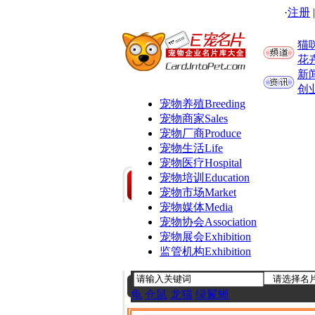
·
注册
猫
花
新
创
宠物养殖
Breeding
宠物商家
Sales
宠物厂商
Produce
宠物生活
Life
宠物医疗
Hospital
宠物培训
Education
宠物市场
Market
宠物媒体
Media
宠物协会
Association
宠物展会
Exhibition
监管机构
Exhibition
龟
仓鼠
龙猫
绿鬣蜥