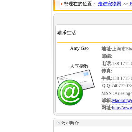
您现在的位置：
走进宠物网
>>
猫乐生活
Amy Gao
地址
:上海市Sha
邮编
:
电话
:138 1715 
人气指数
传真
:
手机
:138 1715 
ＱＱ
:74077207
MSN
:Ariesing
邮箱
:
Maoloft@
网址
:
http://ww