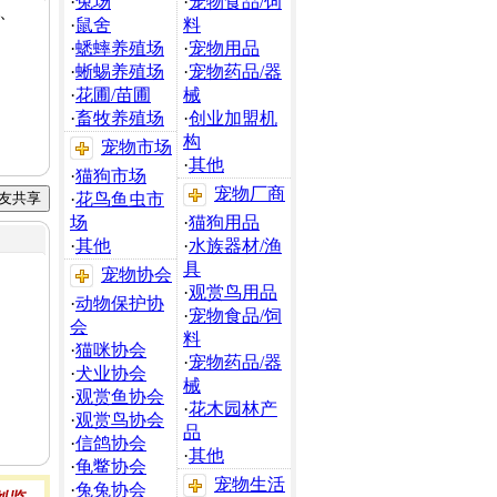
·
兔场
·
宠物食品/饲
、
·
鼠舍
料
·
蟋蟀养殖场
·
宠物用品
·
蜥蜴养殖场
·
宠物药品/器
·
花圃/苗圃
械
·
畜牧养殖场
·
创业加盟机
构
宠物市场
·
其他
·
猫狗市场
宠物厂商
·
花鸟鱼虫市
场
·
猫狗用品
·
其他
·
水族器材/渔
具
宠物协会
·
观赏鸟用品
·
动物保护协
·
宠物食品/饲
会
料
·
猫咪协会
·
宠物药品/器
·
犬业协会
械
·
观赏鱼协会
·
花木园林产
·
观赏鸟协会
品
·
信鸽协会
·
其他
·
龟鳖协会
宠物生活
·
兔兔协会