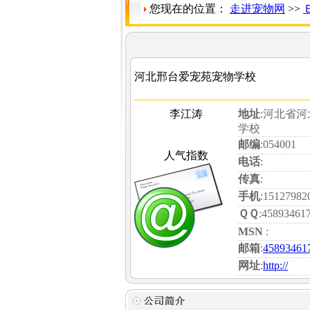
您现在的位置：
走进宠物网
>>
河北邢台爱宠苑宠物学校
李江涛
地址
:河北省
学校
邮编
:054001
人气指数
电话
:
传真
:
手机
:15127982
ＱＱ
:45893461
MSN
:
邮箱
:
45893461
网址
:
http://