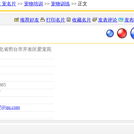
Ｅ宠名片
>>
宠物培训
>>
宠物训练
>> 正文
推荐好友
打印名片
收藏名片
发表评论
发布
河北省邢台市开发区爱宠苑
085
7
7@qq.com