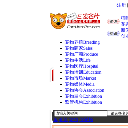
·
注册
猫
花
新
创
宠物养殖
Breeding
宠物商家
Sales
宠物厂商
Produce
宠物生活
Life
宠物医疗
Hospital
宠物培训
Education
宠物市场
Market
宠物媒体
Media
宠物协会
Association
宠物展会
Exhibition
监管机构
Exhibition
龟
仓鼠
龙猫
绿鬣蜥