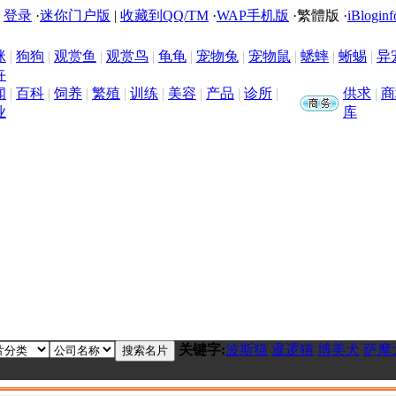
|
登录
·
迷你门户版
|
收藏到QQ/TM
·
WAP手机版
·
繁體版
·
iBloginf
咪
|
狗狗
|
观赏鱼
|
观赏鸟
|
龟龟
|
宠物兔
|
宠物鼠
|
蟋蟀
|
蜥蜴
|
异
卉
闻
|
百科
|
饲养
|
繁殖
|
训练
|
美容
|
产品
|
诊所
|
供求
|
商
业
库
关键字:
波斯猫
暹逻猫
博美犬
萨摩