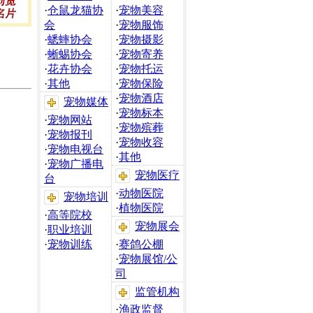
·
仓鼠龙猫协
·
宠物美容
会
·
宠物服饰
·
蟋蟀协会
·
宠物摄影
·
蜥蜴协会
·
宠物寄养
·
花卉协会
·
宠物托运
·
其他
·
宠物保险
·
宠物酒店
宠物媒体
·
宠物标本
·
宠物网站
·
宠物殡葬
·
宠物报刊
·
宠物收容
·
宠物电视台
·
其他
·
宠物广播电
宠物医疗
台
·
动物医院
宠物培训
·
植物医院
·
高等院校
宠物展会
·
职业培训
·
宠物训练
·
赛鸽公棚
·
宠物展馆/公
司
监管机构
·
渔政监督