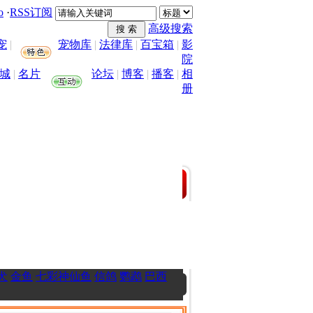
o
·
RSS订阅
高级搜索
宠
|
宠物库
|
法律库
|
百宝箱
|
影
院
城
|
名片
论坛
|
博客
|
播客
|
相
册
犬
金鱼
七彩神仙鱼
信鸽
鹦鹉
巴西