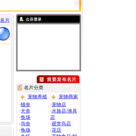
名片
名片分类
宠物养殖
宠物商家
·
猫舍
·
宠物店
·
犬舍
·
水族店/渔具
·
鱼场
店
·
鸟舍
·
观赏鸟店
·
龟场
·
花店