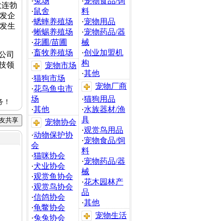
·
兔场
·
宠物食品/饲
大连勃
·
鼠舍
料
发企
·
蟋蟀养殖场
·
宠物用品
发生
·
蜥蜴养殖场
·
宠物药品/器
·
花圃/苗圃
械
·
畜牧养殖场
·
创业加盟机
公司
构
技领
宠物市场
·
其他
·
猫狗市场
宠物厂商
·
花鸟鱼虫市
场
·
猫狗用品
务！
·
其他
·
水族器材/渔
具
宠物协会
·
观赏鸟用品
·
动物保护协
·
宠物食品/饲
会
料
·
猫咪协会
·
宠物药品/器
·
犬业协会
械
·
观赏鱼协会
·
花木园林产
·
观赏鸟协会
品
·
信鸽协会
·
其他
·
龟鳖协会
宠物生活
·
兔兔协会