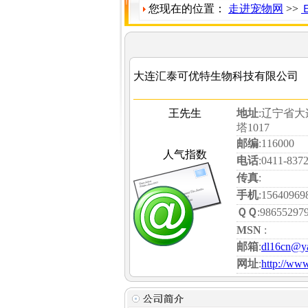
您现在的位置：
走进宠物网
>>
大连汇泰可优特生物科技有限公司
王先生
地址
:辽宁省
塔1017
邮编
:116000
人气指数
电话
:0411-837
传真
:
手机
:15640969
ＱＱ
:98655297
MSN
:
邮箱
:
dl16cn@y
网址
:
http://ww