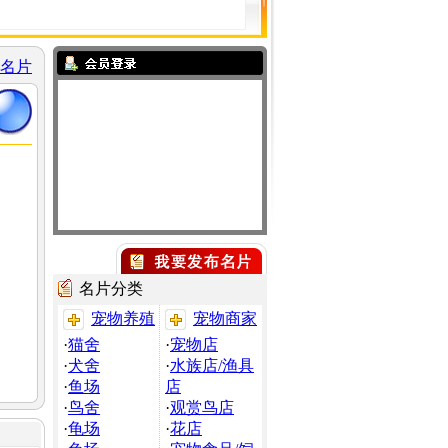
名片
名片分类
宠物养殖
宠物商家
·
猫舍
·
宠物店
·
犬舍
·
水族店/渔具
·
鱼场
店
·
鸟舍
·
观赏鸟店
·
龟场
·
花店