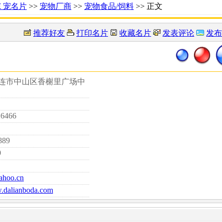
Ｅ宠名片
>>
宠物厂商
>>
宠物食品/饲料
>> 正文
推荐好友
打印名片
收藏名片
发表评论
发布
大连市中山区香榭里广场中
26466
889
9
ahoo.cn
w.dalianboda.com