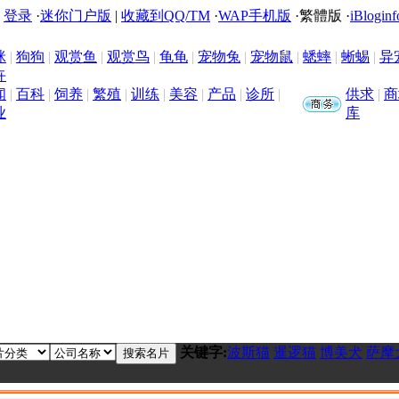
|
登录
·
迷你门户版
|
收藏到QQ/TM
·
WAP手机版
·
繁體版
·
iBloginf
咪
|
狗狗
|
观赏鱼
|
观赏鸟
|
龟龟
|
宠物兔
|
宠物鼠
|
蟋蟀
|
蜥蜴
|
异
卉
闻
|
百科
|
饲养
|
繁殖
|
训练
|
美容
|
产品
|
诊所
|
供求
|
商
业
库
关键字:
波斯猫
暹逻猫
博美犬
萨摩