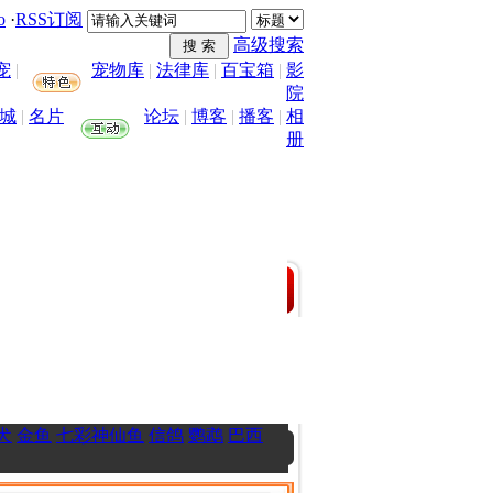
o
·
RSS订阅
高级搜索
宠
|
宠物库
|
法律库
|
百宝箱
|
影
院
城
|
名片
论坛
|
博客
|
播客
|
相
册
犬
金鱼
七彩神仙鱼
信鸽
鹦鹉
巴西