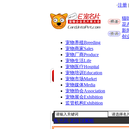
·
注册
猫
花
新
创
宠物养殖
Breeding
宠物商家
Sales
宠物厂商
Produce
宠物生活
Life
宠物医疗
Hospital
宠物培训
Education
宠物市场
Market
宠物媒体
Media
宠物协会
Association
宠物展会
Exhibition
监管机构
Exhibition
龟
仓鼠
龙猫
绿鬣蜥