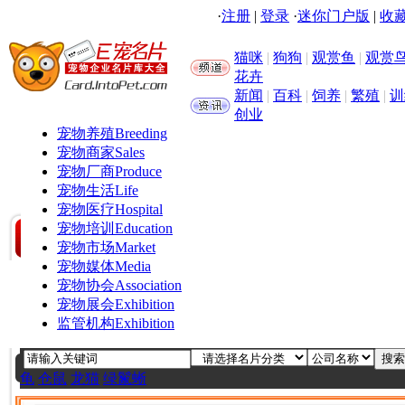
·
注册
|
登录
·
迷你门户版
|
收藏
猫咪
|
狗狗
|
观赏鱼
|
观赏
花卉
新闻
|
百科
|
饲养
|
繁殖
|
训
创业
宠物养殖
Breeding
宠物商家
Sales
宠物厂商
Produce
宠物生活
Life
宠物医疗
Hospital
宠物培训
Education
宠物市场
Market
宠物媒体
Media
宠物协会
Association
宠物展会
Exhibition
监管机构
Exhibition
龟
仓鼠
龙猫
绿鬣蜥