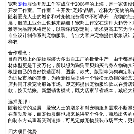
宠邦
宠物
服饰开发工作室成立于2006年的上海，是一家集
开发工作室。工作室自主开发“宠邦”品牌。诠释为“宠物的乌
随着爱宠人士的增多和对宠物服务需求不断攀升，宠物的社
展，服装工业分工也越来越细！宠邦工作室在这种大趋势下
雅等为品牌风格定位，以演绎精彩定制，追求更高工艺为企
专业设计制作系列宠物服装、专业为客户宠物提供形象设计
样衣
合作理念：
目前市场上的宠物服装大多出自工厂的批量生产，由于都是
材体型更是千变万化，所以想为狗狗宝贝购买合身衣物确实
根据自己的喜好挑选面料、图案，款式、版型等为狗狗定制
为适应市场的需要，为给宠物店提供一个轻松无负担的经营
店共同开发宠物服饰市场。即宠邦提供宠物服饰款式在贵店
款，按天结账。新型销售模式，既为店家节省成本，减轻大
选择宠邦：
随着经济的发展，爱宠人士的增多和对宠物服务需求不断攀
在蓬勃发展，而宠物服装也越来越讲究个性化，商场出售的
的制衣方式重新受到追捧，可见定做宠物服装市场巨大，更
四大项目优势