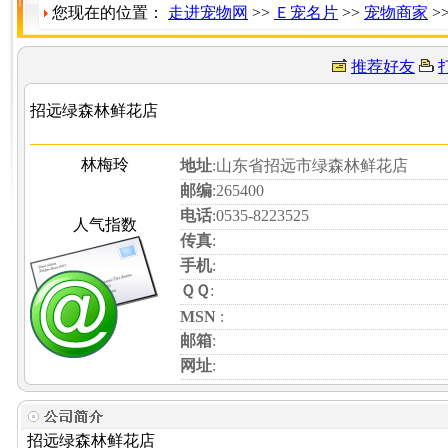
您现在的位置：
走进宠物网
>>
Ｅ宠名片
>>
宠物商家
>
推荐好友
招远绿森林鲜花店
林梅玲
地址
:山东省招远市绿森林鲜花店
邮编
:265400
电话
:0535-8223525
人气指数
传真
:
手机
:
ＱＱ
:
MSN
:
邮箱
:
网址
:
招远绿森林鲜花店