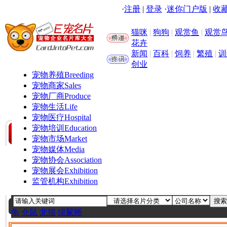
·
注册
|
登录
·
迷你门户版
|
收藏
猫咪
|
狗狗
|
观赏鱼
|
观赏
花卉
新闻
|
百科
|
饲养
|
繁殖
|
训
创业
宠物养殖
Breeding
宠物商家
Sales
宠物厂商
Produce
宠物生活
Life
宠物医疗
Hospital
宠物培训
Education
宠物市场
Market
宠物媒体
Media
宠物协会
Association
宠物展会
Exhibition
监管机构
Exhibition
龟
仓鼠
龙猫
绿鬣蜥