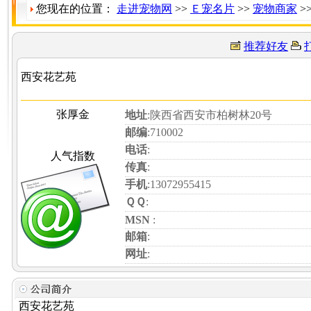
您现在的位置：
走进宠物网
>>
Ｅ宠名片
>>
宠物商家
>
推荐好友
西安花艺苑
张厚金
地址
:陕西省西安市柏树林20号
邮编
:710002
电话
:
人气指数
传真
:
手机
:13072955415
ＱＱ
:
MSN
:
邮箱
:
网址
:
西安花艺苑