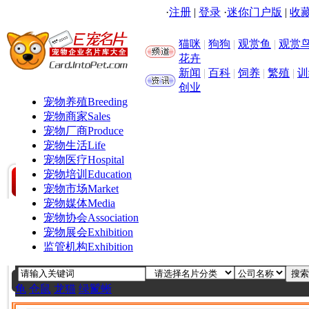
·
注册
|
登录
·
迷你门户版
|
收藏
猫咪
|
狗狗
|
观赏鱼
|
观赏
花卉
新闻
|
百科
|
饲养
|
繁殖
|
训
创业
宠物养殖
Breeding
宠物商家
Sales
宠物厂商
Produce
宠物生活
Life
宠物医疗
Hospital
宠物培训
Education
宠物市场
Market
宠物媒体
Media
宠物协会
Association
宠物展会
Exhibition
监管机构
Exhibition
龟
仓鼠
龙猫
绿鬣蜥